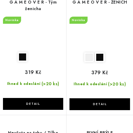
G A M E O V E R - Tým
G A M E O V E R - ŽENICH
ženicha
Novinka
Novinka
319 Kč
379 Kč
(>20 ks)
(>20 ks)
Ihned k odeslání
Ihned k odeslání
Nevěsta na tahu / Tílko
PIVNÍ BRÝLE