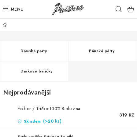
Přejít
Hleda
na
obsah
Domů
ROZLUČKA
NAROZENINY
Dámská párty
Pánská párty
NA MÍRU
Dárkové balíčky
DÁRKY
VÁNOCE
Nejprodávanější
🖤 SLEVY
Folklor / Tričko 100% Biobavlna
319 Kč
(>20 ks)
KONTAKTY
Skladem
Brýle srdíčka Bride to Be bílé