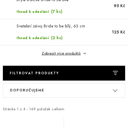
Jak nakupovat
Moje objednávka
Výměna / vrácení zboží
95 Kč
Hodnocení obchodu
Potisk textilu
Obchodní podmínky
(7 ks)
Ihned k odeslání
GDPR + cookies
Svatební závoj Bride to be bílý, 63 cm
125 Kč
(2 ks)
Ihned k odeslání
Zobrazit více produktů
FILTROVAT PRODUKTY
V
Ř
DOPORUČUJEME
ý
a
p
z
i
e
Stránka
1
z
4
-
169
položek celkem
s
n
p
í