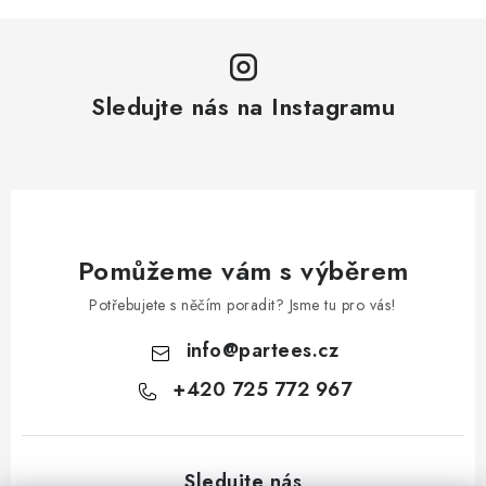
í
k
p
o
r
v
v
á
Sledujte nás na Instagramu
k
n
y
í
v
ý
p
i
Pomůžeme vám s výběrem
s
Potřebujete s něčím poradit? Jsme tu pro vás!
u
info
@
partees.cz
+420 725 772 967