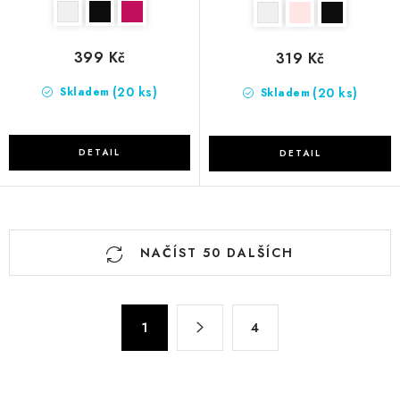
399 Kč
319 Kč
(20 ks)
(20 ks)
Skladem
Skladem
O
NAČÍST 50 DALŠÍCH
v
l
á
S
d
1
4
t
a
r
c
á
n