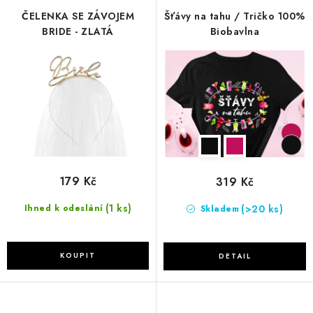
r
p
ČELENKA SE ZÁVOJEM
Šťávy na tahu / Tričko 100%
o
r
BRIDE - ZLATÁ
Biobavlna
d
o
u
d
k
u
t
k
ů
t
ů
179 Kč
319 Kč
(1 ks)
(>20 ks)
Ihned k odeslání
Skladem