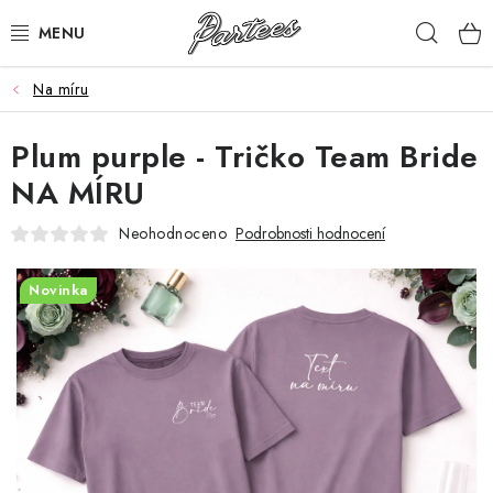
Přejít
Hleda
na
obsah
Na míru
ROZLUČKA
Plum purple - Tričko Team Bride
NAROZENINY
NA MÍRU
NA MÍRU
Neohodnoceno
Podrobnosti hodnocení
DÁRKY
Novinka
VÁNOCE
🖤 SLEVY
KONTAKTY