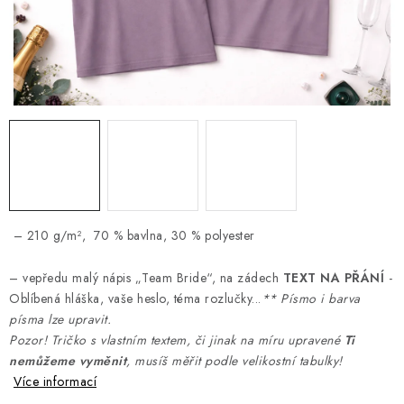
Jak nakupovat
Moje objednávka
Výměna / vrácení zboží
Hodnocení obchodu
Potisk textilu
Obchodní podmínky
GDPR + cookies
– 210 g/m², 70 % bavlna, 30 % polyester
– vepředu malý nápis „Team Bride“, na zádech
TEXT NA PŘÁNÍ
-
Oblíbená hláška, vaše heslo, téma rozlučky...
** Písmo i barva
písma lze upravit.
Pozor! Tričko s vlastním textem, či jinak na míru upravené
Ti
nemůžeme vyměnit
, musíš měřit podle velikostní tabulky!
Více informací