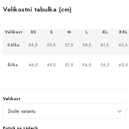
Velikostní tabulka (cm)
Velikost
XS
S
M
L
XL
XXL
Délka
53,5
55,5
57,5
59,5
61,5
63,3
Šířka
46,5
49,0
51,5
54,0
56,5
60,5
Velikost
Potisk na zádech