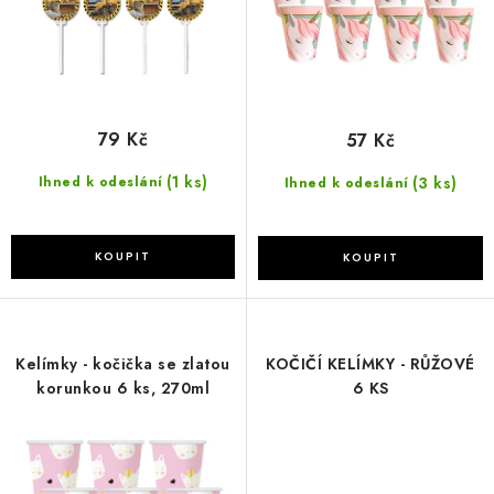
k
u
t
k
ů
t
ů
79 Kč
57 Kč
(1 ks)
(3 ks)
Ihned k odeslání
Ihned k odeslání
Kelímky - kočička se zlatou
KOČIČÍ KELÍMKY - RŮŽOVÉ
korunkou 6 ks, 270ml
6 KS