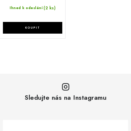
(2 ks)
Ihned k odeslání
O
v
l
á
d
a
Sledujte nás na Instagramu
c
í
p
r