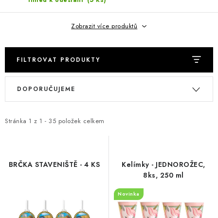
Ihned k odeslání
Jak nakupovat
Moje objednávka
Výměna / vrácení zboží
Hodnocení obchodu
Potisk textilu
Obchodní podmínky
Zobrazit více produktů
GDPR + cookies
FILTROVAT PRODUKTY
V
Ř
DOPORUČUJEME
ý
a
p
z
i
e
Stránka
1
z
1
-
35
položek celkem
s
n
p
í
r
p
BRČKA STAVENIŠTĚ - 4 KS
Kelímky - JEDNOROŽEC,
o
r
8ks, 250 ml
d
o
Novinka
u
d