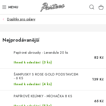
Přejít
Hleda
na
obsah
Doplňky pro oslavy
ROZLUČKA
NAROZENINY
Nejprodávanější
NA MÍRU
Papírové ubrousky - Levandule 20 ks
DÁRKY
82 Kč
(3 ks)
Ihned k odeslání
VÁNOCE
ŠAMPUSKY S ROSE GOLD PODSTAVCEM
- 6 KS
139 Kč
🖤 SLEVY
(4 ks)
Ihned k odeslání
KONTAKTY
PAPÍROVÉ KELÍMKY - MÍCHAČKA 8 KS
65 Kč
(5 ks)