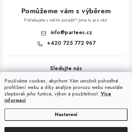
v
k
Pomůžeme vám s výběrem
y
Potřebujete s něčím poradit? Jsme tu pro vás!
v
ý
info
@
partees.cz
p
+420 725 772 967
i
s
u
Používáme cookies, abychom Vám umožnili pohodlné
prohlížení webu a díky analýze provozu webu neustále
zlepšovali jeho funkce, výkon a použitelnost.
Více
Z
informací
á
Kontakt
Moje objednávka
Hodnocení obchodu
Jak nakupovat
p
Výměna / vrácení zboží
Obchodní podmínky
GDPR + cookies
Nastavení
a
t
Copyright 2026
Partees.cz
. Všechna práva vyhrazena.
Upravit nastavení