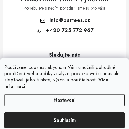
Potřebujete s něčím poradit? Jsme tu pro vás!
info
@
partees.cz
+420 725 772 967
Používáme cookies, abychom Vám umožnili pohodlné
prohlížení webu a díky analýze provozu webu neustále
zlepšovali jeho funkce, výkon a použitelnost.
Více
Z
informací
á
Kontakt
Moje objednávka
Hodnocení obchodu
Jak nakupovat
p
Výměna / vrácení zboží
Obchodní podmínky
GDPR + cookies
Nastavení
a
t
Copyright 2026
Partees.cz
. Všechna práva vyhrazena.
Upravit nastavení
Souhlasím
í
cookies
Vytvořil Shoptet