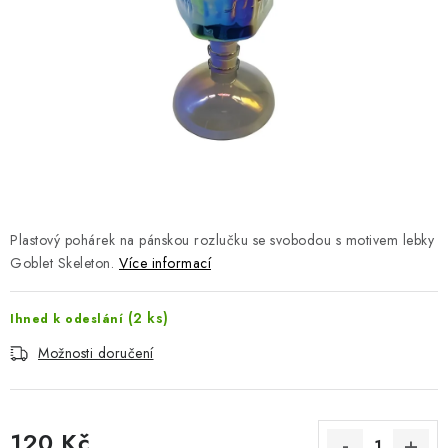
Jak nakupovat
Moje objednávka
Výměna / vrácení zboží
Hodnocení obchodu
Potisk textilu
Obchodní podmínky
GDPR + cookies
Plastový pohárek na pánskou rozlučku se svobodou s motivem lebky
Goblet Skeleton.
Více informací
(2 ks)
Ihned k odeslání
Možnosti doručení
120 Kč