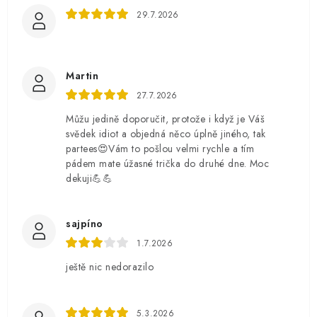
29.7.2026
Martin
27.7.2026
Můžu jedině doporučit, protože i když je Váš
svědek idiot a objedná něco úplně jiného, tak
partees😍Vám to pošlou velmi rychle a tím
pádem mate úžasné trička do druhé dne. Moc
dekuji💪💪
sajpíno
1.7.2026
ještě nic nedorazilo
5.3.2026