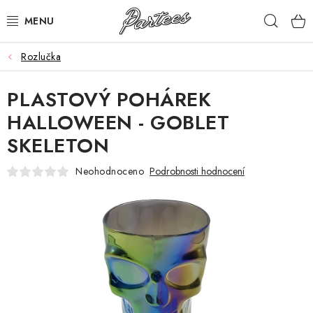
Přejít
Hleda
na
obsah
Rozlučka
ROZLUČKA
PLASTOVÝ POHÁREK
NAROZENINY
HALLOWEEN - GOBLET
NA MÍRU
SKELETON
DÁRKY
Neohodnoceno
Podrobnosti hodnocení
VÁNOCE
🖤 SLEVY
KONTAKTY