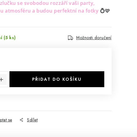
zlučku se svobodou rozzáří vaši party,
ou atmosféru a budou perfektní na fotky
💍🩷
ní
(5 ks)
Možnosti doručení
:
PŘIDAT DO KOŠÍKU
ptat se
Sdílet