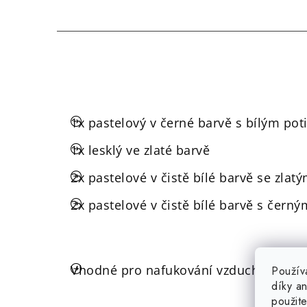
1x pastelový v černé barvě s bílým po
1x lesklý ve zlaté barvě
2x pastelové v čistě bílé barvě se zla
2x pastelové v čistě bílé barvě s čern
Vhodné pro nafukování vzduchem i héli
Použív
díky a
použit