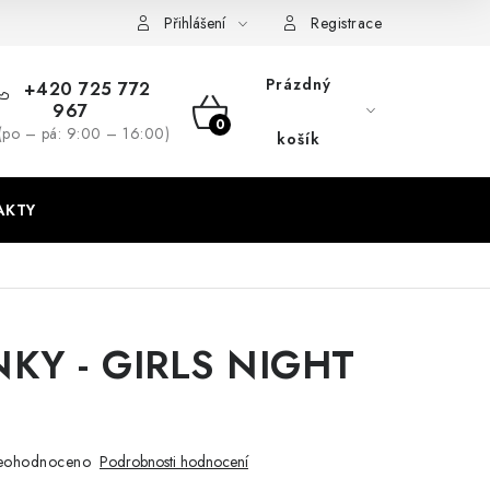
dmínky
GDPR + cookies
Přihlášení
Registrace
Prázdný
+420 725 772
967
NÁKUPNÍ
(po – pá: 9:00 – 16:00)
košík
KOŠÍK
AKTY
KY - GIRLS NIGHT
eohodnoceno
Podrobnosti hodnocení