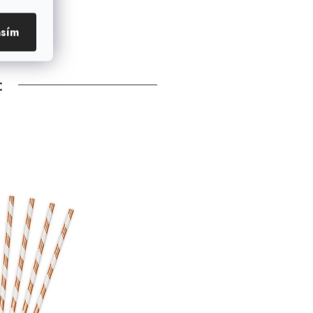
asím
: