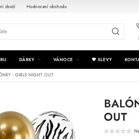
ní zboží
Hodnocení obchodu
Potisk textilu
Obchodní po
ÍRU
DÁRKY
VÁNOCE
🖤 SLEVY
KONT
ÓNKY - GIRLS NIGHT OUT
BALÓN
OUT
N