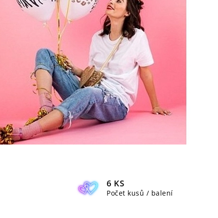
6 KS
Počet kusů / balení