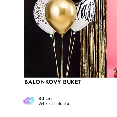
BALONKOVÝ BUKET
30 cm
Velikost balonků