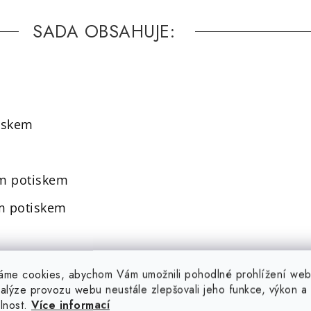
SADA OBSAHUJE:
tiskem
tým potiskem
ým potiskem
em, vydrží létat 10-12hod
áme cookies, abychom Vám umožnili pohodlné prohlížení web
nalýze provozu webu neustále zlepšovali jeho funkce, výkon a
elnost.
Více informací