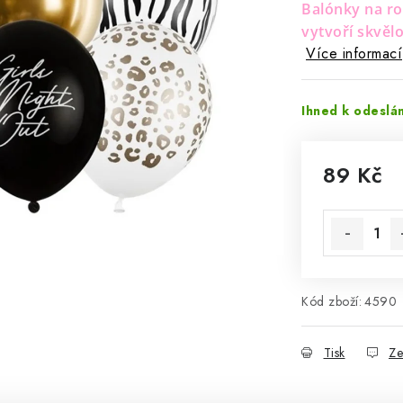
Balónky na ro
vytvoří skvěl
Více informací
Ihned k odeslá
89 Kč
Měrná cena
Kód zboží:
4590
Tisk
Ze