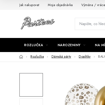
Přejít
Jak nakupovat
Moje objednávka
Výměna / vráce
na
obsah
ROZLUČKA
NAROZENINY
NA M
Domů
Rozlučka
Dámská párty
Doplňky
BAL