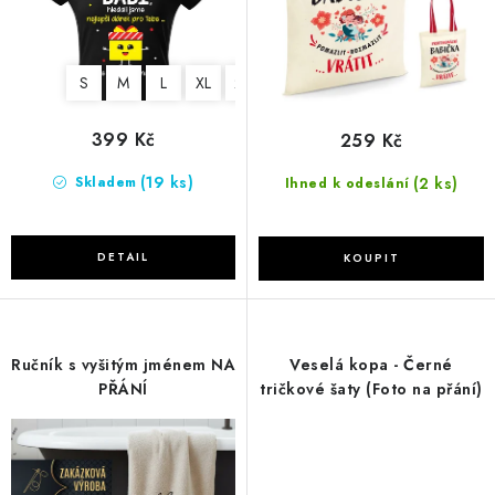
k
u
t
k
ů
t
S
M
L
XL
2XL
ů
399 Kč
259 Kč
(19 ks)
(2 ks)
Skladem
Ihned k odeslání
Ručník s vyšitým jménem NA
Veselá kopa - Černé
PŘÁNÍ
tričkové šaty (Foto na přání)