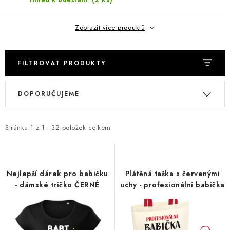
Ihned k odeslání
Jak nakupovat
Moje objednávka
Výměna / vrácení zboží
Hodnocení obchodu
Potisk textilu
Obchodní podmínky
Zobrazit více produktů
GDPR + cookies
FILTROVAT PRODUKTY
V
Ř
DOPORUČUJEME
ý
a
p
z
i
e
Stránka
1
z
1
-
32
položek celkem
s
n
p
í
r
p
Nejlepší dárek pro babičku
Plátěná taška s červenými
o
r
- dámské tričko ČERNÉ
uchy - profesionální babička
d
o
u
d