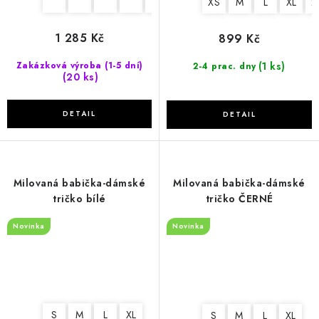
XS
M
L
XL
2
1 285 Kč
899 Kč
(1 ks)
Zakázková výroba (1-5 dní)
2-4 prac. dny
(20 ks)
Milovaná babička-dámské
Milovaná babička-dámské
tričko bílé
tričko ČERNÉ
Novinka
Novinka
S
M
L
XL
S
M
L
XL