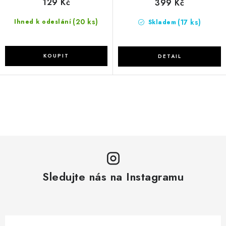
129 Kč
399 Kč
(20 ks)
(17 ks)
Ihned k odeslání
Skladem
O
v
l
á
d
a
Sledujte nás na Instagramu
c
í
p
r