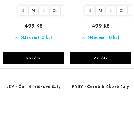
S
M
L
XL
2XL
S
M
L
XL
2
499 Kč
499 Kč
(10 ks)
(10 ks)
Skladem
Skladem
LEV - Černé tričkové šaty
RYBY - Černé tričkové šaty