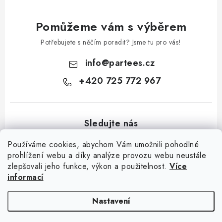
v
k
Pomůžeme vám s výběrem
y
Potřebujete s něčím poradit? Jsme tu pro vás!
v
ý
info
@
partees.cz
p
+420 725 772 967
i
s
u
Používáme cookies, abychom Vám umožnili pohodlné
prohlížení webu a díky analýze provozu webu neustále
zlepšovali jeho funkce, výkon a použitelnost.
Více
Z
informací
á
Kontakt
Moje objednávka
Hodnocení obchodu
Jak nakupovat
p
Výměna / vrácení zboží
Obchodní podmínky
GDPR + cookies
Nastavení
a