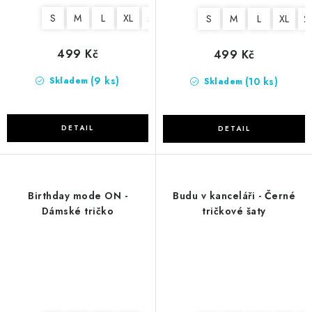
S
M
L
XL
2XL
S
M
L
XL
2
499 Kč
499 Kč
(9 ks)
(10 ks)
Skladem
Skladem
Birthday mode ON -
Budu v kanceláři - Černé
Dámské tričko
tričkové šaty