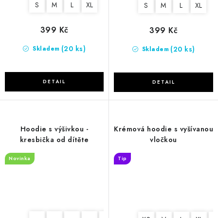
S
M
L
XL
S
M
L
XL
399 Kč
399 Kč
(20 ks)
(20 ks)
Skladem
Skladem
Hoodie s výšivkou -
Krémová hoodie s vyšívanou
kresbička od dítěte
vločkou
Novinka
Tip