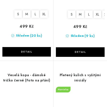
S
M
L
XL
S
M
L
XL
2
499 Kč
499 Kč
(20 ks)
(9 ks)
Skladem
Skladem
Veselá kopa - dámské
Pletený kulich s vyšitými
tričko černé (Foto na přání)
iniciály
Novinka