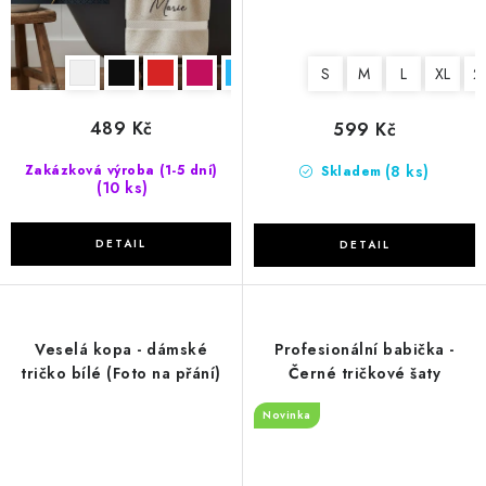
S
M
L
XL
2
489 Kč
599 Kč
(8 ks)
Zakázková výroba (1-5 dní)
Skladem
(10 ks)
Veselá kopa - dámské
Profesionální babička -
tričko bílé (Foto na přání)
Černé tričkové šaty
Novinka