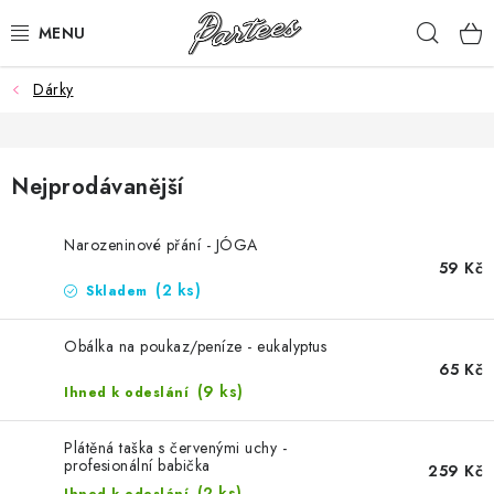
Přejít
Hleda
na
obsah
Dárky
ROZLUČKA
NAROZENINY
Nejprodávanější
NA MÍRU
Narozeninové přání - JÓGA
DÁRKY
59 Kč
(2 ks)
Skladem
VÁNOCE
Obálka na poukaz/peníze - eukalyptus
65 Kč
🖤 SLEVY
(9 ks)
Ihned k odeslání
KONTAKTY
Plátěná taška s červenými uchy -
profesionální babička
259 Kč
(2 ks)