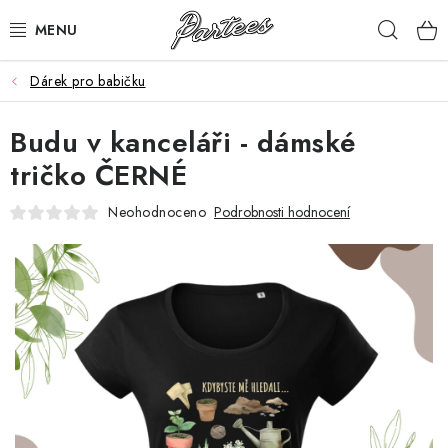
Přejít
Hleda
na
obsah
Dárek pro babičku
ROZLUČKA
Budu v kanceláři - dámské
NAROZENINY
tričko ČERNÉ
NA MÍRU
Neohodnoceno
Podrobnosti hodnocení
DÁRKY
VÁNOCE
🖤 SLEVY
KONTAKTY