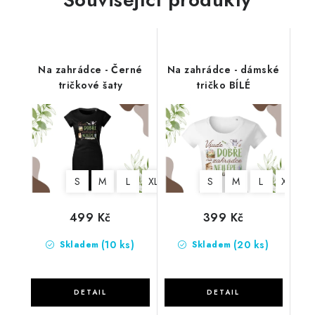
Na zahrádce - Černé
Na zahrádce - dámské
tričkové šaty
tričko BÍLÉ
S
M
L
XL
2XL
S
M
L
XL
499 Kč
399 Kč
(10 ks)
(20 ks)
Skladem
Skladem