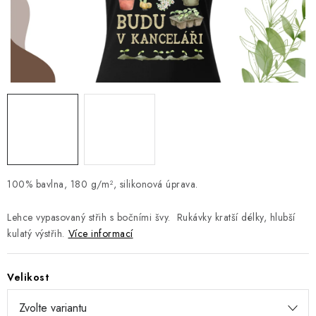
Jak nakupovat
Moje objednávka
Výměna / vrácení zboží
Hodnocení obchodu
Potisk textilu
Obchodní podmínky
GDPR + cookies
100% bavlna,
180 g/m², silikonová úprava.
L
ehce vypasovaný střih s bočními švy. Rukávky kratší délky, hlubší
kulatý výstřih.
Více informací
Velikost