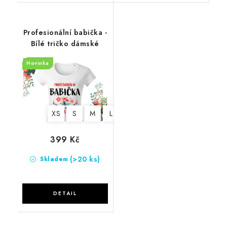
Profesionální babička -
Bílé tričko dámské
Novinka
XS
S
M
L
XL
2XL
399 Kč
(>20 ks)
Skladem