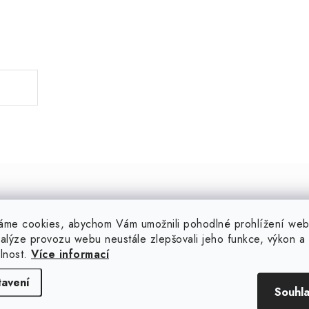
.
Martin
sajpíno
áme cookies, abychom Vám umožnili pohodlné prohlížení web
nalýze provozu webu neustále zlepšovali jeho funkce, výkon a
27.7.2026
1.7.2026
elnost.
Více informací
Můžu jedině doporučit, protože
ještě nic nedorazilo
i když je Váš svědek idiot a
tavení
objedná něco úplně jiného, tak
Souhl
partees😍Vám to pošlou velmi