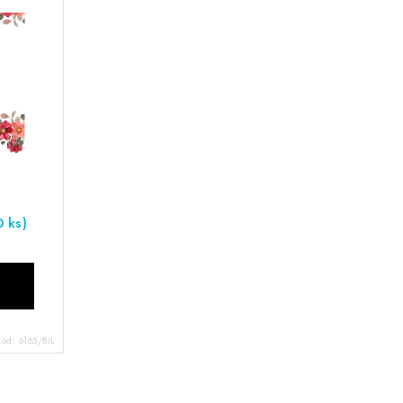
0 ks)
Kód:
6165/BIL