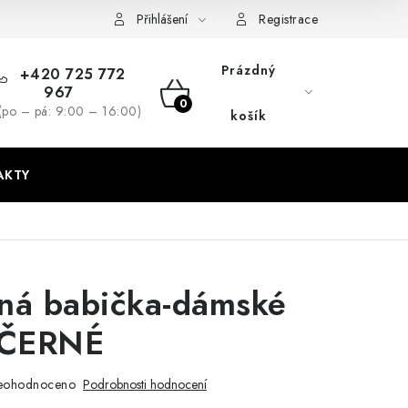
dmínky
GDPR + cookies
Přihlášení
Registrace
Prázdný
+420 725 772
967
NÁKUPNÍ
(po – pá: 9:00 – 16:00)
košík
KOŠÍK
AKTY
ná babička-dámské
o ČERNÉ
eohodnoceno
Podrobnosti hodnocení