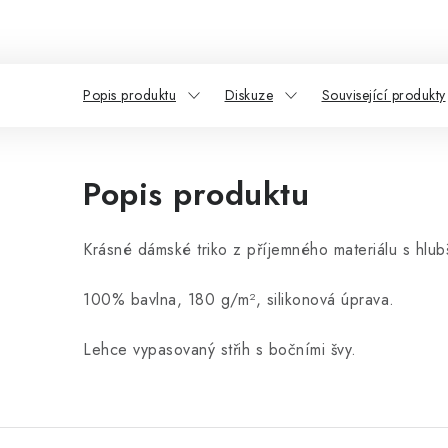
Popis produktu
Diskuze
Související produkty
Popis produktu
Krásné dámské triko z příjemného materiálu s hlub
100% bavlna,
180 g/m², silikonová úprava.
L
ehce vypasovaný střih s bočními švy.