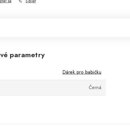
ptat se
Sdílet
vé parametry
Dárek pro babičku
Černá