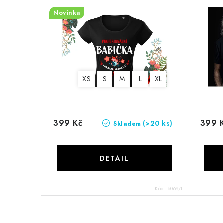
Novinka
XS
S
M
L
XL
399 Kč
399 
(>20 ks)
Skladem
Kód:
6069/L