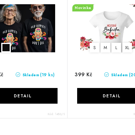
Novinka
S
M
L
XL
Kč
399 Kč
(19 ks)
(2
Skladem
Skladem
Kód:
1486/S