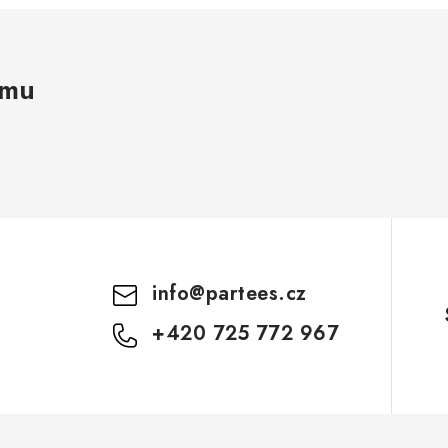
amu
info
@
partees.cz
+420 725 772 967