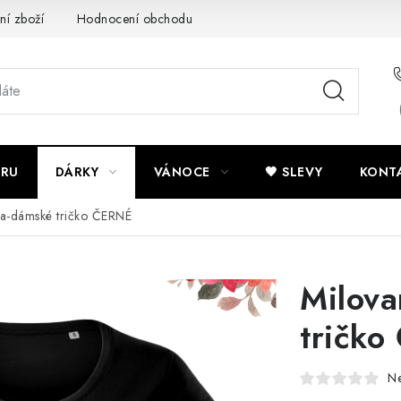
ní zboží
Hodnocení obchodu
Potisk textilu
Obchodní po
ÍRU
DÁRKY
VÁNOCE
🖤 SLEVY
KONT
ka-dámské tričko ČERNÉ
Milova
tričk
N