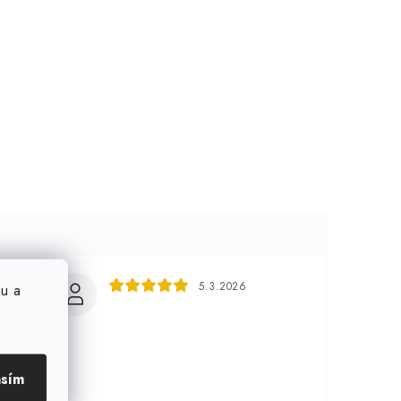
5.3.2026
u a
asím