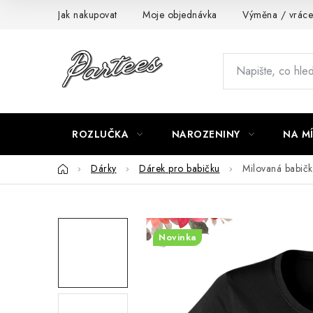
Přejít
Jak nakupovat
Moje objednávka
Výměna / vráce
na
obsah
ROZLUČKA
NAROZENINY
NA M
Domů
Dárky
Dárek pro babičku
Milovaná babič
Novinka