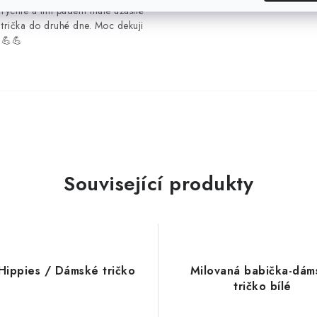
rychle a tím pádem mate úžasné
trička do druhé dne. Moc dekuji
💪💪
Související produkty
Hippies / Dámské tričko
Milovaná babička-dám
tričko bílé