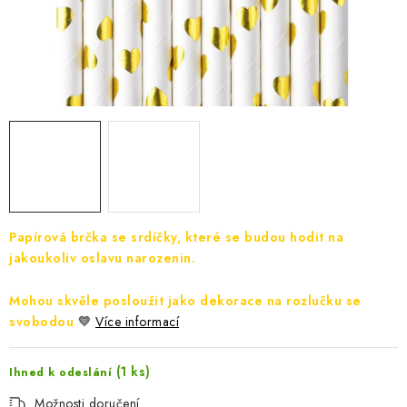
Jak nakupovat
Moje objednávka
Výměna / vrácení zboží
Hodnocení obchodu
Potisk textilu
Obchodní podmínky
GDPR + cookies
Papírová brčka se srdíčky, které se budou hodit na
jakoukoliv oslavu narozenin.
Mohou skvěle posloužit jako dekorace na rozlučku se
svobodou
💛
Více informací
(1 ks)
Ihned k odeslání
Možnosti doručení