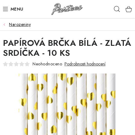
Přejít
Hleda
na
obsah
Narozeniny
ROZLUČKA
PAPÍROVÁ BRČKA BÍLÁ - ZLATÁ
NAROZENINY
SRDÍČKA - 10 KS
NA MÍRU
Neohodnoceno
Podrobnosti hodnocení
DÁRKY
VÁNOCE
🖤 SLEVY
KONTAKTY