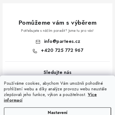
Pomůžeme vám s výběrem
Potřebujete s něčím poradit? Jsme tu pro vás!
info
@
partees.cz
+420 725 772 967
Používáme cookies, abychom Vám umožnili pohodlné
prohlížení webu a díky analýze provozu webu neustále
zlepšovali jeho funkce, výkon a použitelnost.
Více
Z
informací
á
Kontakt
Moje objednávka
Hodnocení obchodu
Jak nakupovat
p
Výměna / vrácení zboží
Obchodní podmínky
GDPR + cookies
Nastavení