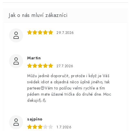
29.7.2026
Martin
27.7.2026
Můžu jedině doporučit, protože i když je Váš
svědek idiot a objedná něco úplně jiného, tak
partees😍Vám to pošlou velmi rychle a tím
pádem mate úžasné trička do druhé dne. Moc
dekuji💪💪
sajpíno
1.7.2026