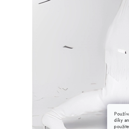
Použív
díky a
použit