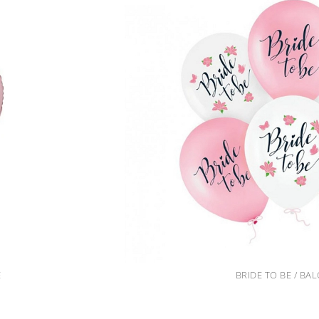
É
BRIDE TO BE / BA