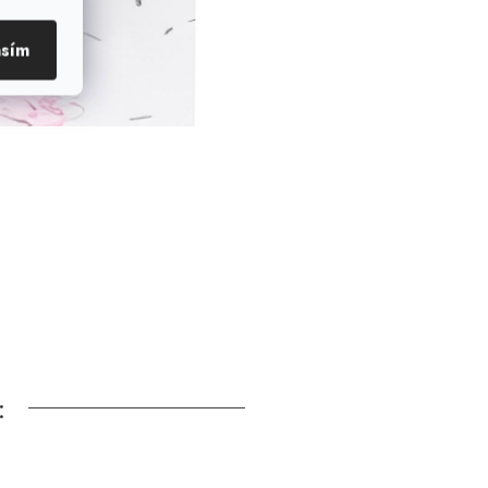
asím
: