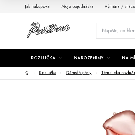
Přejít
Jak nakupovat
Moje objednávka
Výměna / vráce
na
obsah
ROZLUČKA
NAROZENINY
NA M
Domů
Rozlučka
Dámská párty
Tématická rozluč