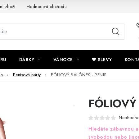
ní zboží
Hodnocení obchodu
Potisk textilu
Obchodní po
ÍRU
DÁRKY
VÁNOCE
🖤 SLEVY
KONT
ka
Penisová párty
FÓLIOVÝ BALÓNEK - PENIS
FÓLIOVÝ
Neohodn
Hledáte zábavnou a 
svobodou nebo jino