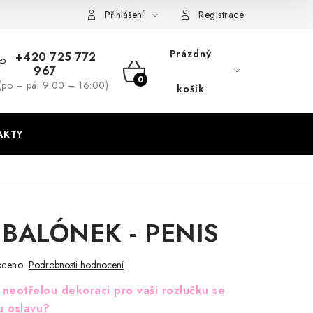
dmínky
GDPR + cookies
Přihlášení
Registrace
Prázdný
+420 725 772
967
NÁKUPNÍ
(po – pá: 9:00 – 16:00)
košík
KOŠÍK
AKTY
 BALÓNEK - PENIS
oceno
Podrobnosti hodnocení
neotřelou dekoraci pro vaši rozlučku se
u oslavu?