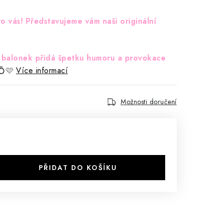
o vás! Představujeme vám naši originální
ý balonek přidá špetku humoru a provokace
💍🩷
Více informací
Možnosti doručení
PŘIDAT DO KOŠÍKU