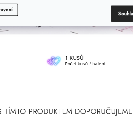
tavení
Souhl
1 KUSŮ
Počet kusů / balení
S TÍMTO PRODUKTEM DOPORUČUJEME