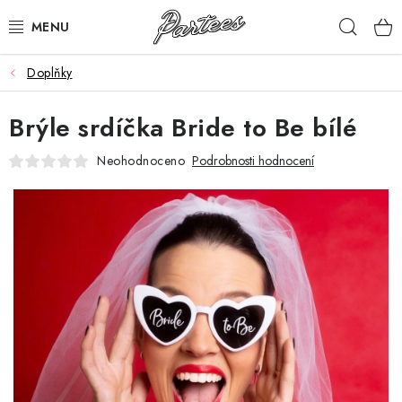
Přejít
Hleda
na
obsah
Doplňky
ROZLUČKA
Brýle srdíčka Bride to Be bílé
NAROZENINY
Neohodnoceno
Podrobnosti hodnocení
NA MÍRU
DÁRKY
VÁNOCE
🖤 SLEVY
KONTAKTY