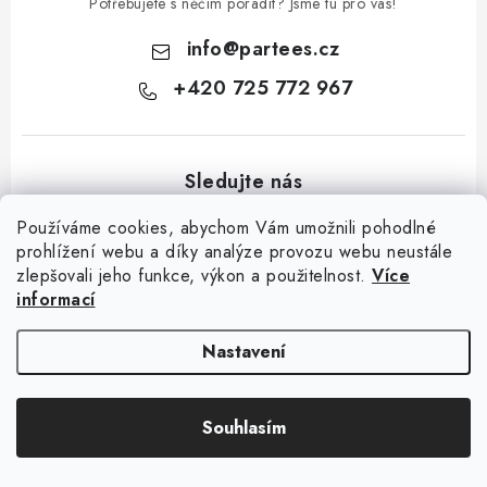
Potřebujete s něčím poradit? Jsme tu pro vás!
info
@
partees.cz
+420 725 772 967
Používáme cookies, abychom Vám umožnili pohodlné
prohlížení webu a díky analýze provozu webu neustále
zlepšovali jeho funkce, výkon a použitelnost.
Více
Z
informací
á
Kontakt
Moje objednávka
Hodnocení obchodu
Jak nakupovat
p
Výměna / vrácení zboží
Obchodní podmínky
GDPR + cookies
Nastavení
a
t
Copyright 2026
Partees.cz
. Všechna práva vyhrazena.
Upravit nastavení
Souhlasím
í
cookies
Vytvořil Shoptet