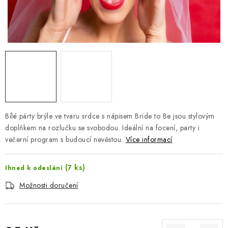
Jak nakupovat
Moje objednávka
Výměna / vrácení zboží
Hodnocení obchodu
Potisk textilu
Obchodní podmínky
GDPR + cookies
Bílé párty brýle ve tvaru srdce s nápisem Bride to Be jsou stylovým
doplňkem na rozlučku se svobodou. Ideální na focení, party i
večerní program s budoucí nevěstou.
Více informací
(7 ks)
Ihned k odeslání
Možnosti doručení