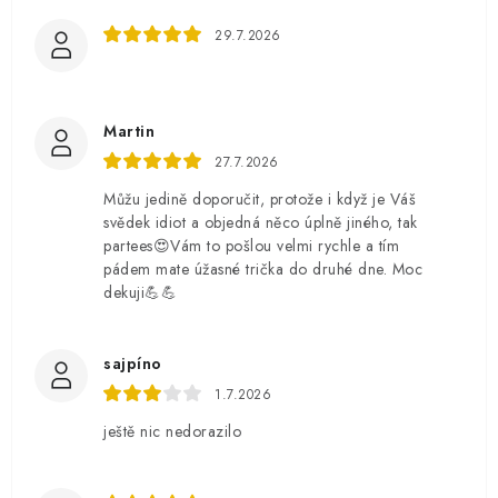
29.7.2026
Martin
27.7.2026
Můžu jedině doporučit, protože i když je Váš
svědek idiot a objedná něco úplně jiného, tak
partees😍Vám to pošlou velmi rychle a tím
pádem mate úžasné trička do druhé dne. Moc
dekuji💪💪
sajpíno
1.7.2026
ještě nic nedorazilo