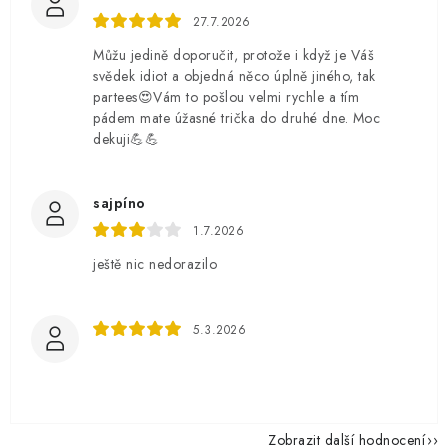
27.7.2026
Můžu jedině doporučit, protože i když je Váš
svědek idiot a objedná něco úplně jiného, tak
partees😍Vám to pošlou velmi rychle a tím
pádem mate úžasné trička do druhé dne. Moc
dekuji💪💪
sajpíno
1.7.2026
ještě nic nedorazilo
5.3.2026
Zobrazit další hodnocení