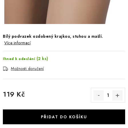
Jak nakupovat
Moje objednávka
Výměna / vrácení zboží
Hodnocení obchodu
Potisk textilu
Obchodní podmínky
GDPR + cookies
Bílý podvazek ozdobený krajkou, stuhou a mašlí.
Více informací
(2 ks)
Ihned k odeslání
Možnosti doručení
119 Kč
Měrná cena:
PŘIDAT DO KOŠÍKU