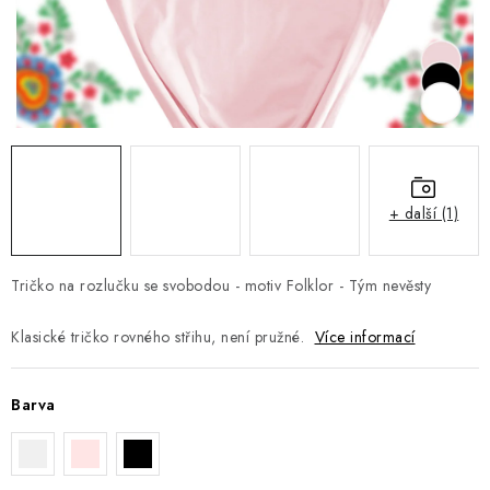
Jak nakupovat
Moje objednávka
Výměna / vrácení zboží
Hodnocení obchodu
Potisk textilu
Obchodní podmínky
GDPR + cookies
+ další (1)
Tričko na rozlučku se svobodou - motiv Folklor - Tým nevěsty
Klasické tričko rovného střihu, není pružné.
Více informací
Barva