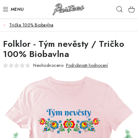
Přejít
Hleda
na
obsah
Trička 100% Biobavlna
ROZLUČKA
Folklor - Tým nevěsty / Tričko
NAROZENINY
100% Biobavlna
NA MÍRU
Neohodnoceno
Podrobnosti hodnocení
DÁRKY
VÁNOCE
🖤 SLEVY
KONTAKTY