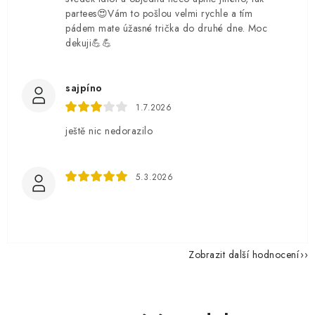
partees😍Vám to pošlou velmi rychle a tím
pádem mate úžasné trička do druhé dne. Moc
dekuji💪💪
sajpíno
1.7.2026
ještě nic nedorazilo
5.3.2026
Zobrazit další hodnocení