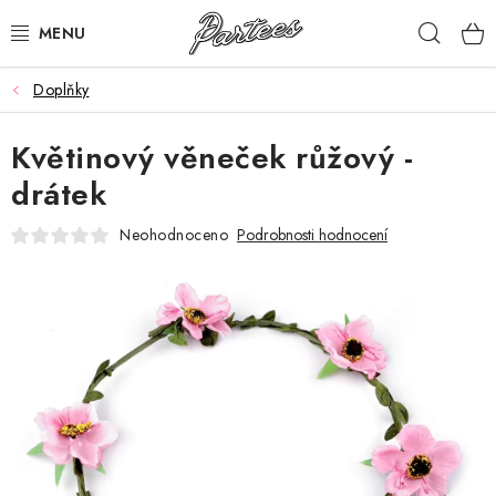
Přejít
Hleda
na
obsah
Doplňky
ROZLUČKA
Květinový věneček růžový -
NAROZENINY
drátek
NA MÍRU
Neohodnoceno
Podrobnosti hodnocení
DÁRKY
VÁNOCE
🖤 SLEVY
KONTAKTY