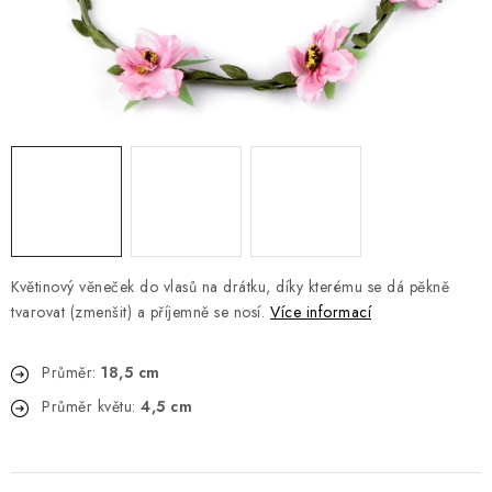
Jak nakupovat
Moje objednávka
Výměna / vrácení zboží
Hodnocení obchodu
Potisk textilu
Obchodní podmínky
GDPR + cookies
Květinový věneček do vlasů na drátku, díky kterému se dá pěkně
tvarovat (zmenšit) a příjemně se nosí.
Více informací
Průměr:
18,5 cm
Průměr květu:
4,5 cm