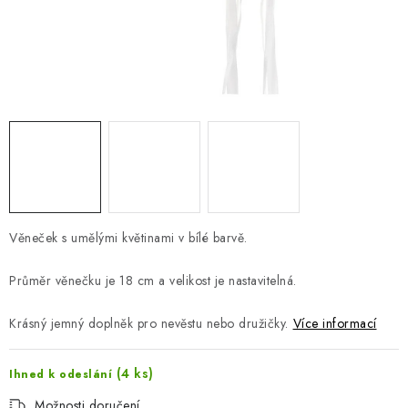
Jak nakupovat
Moje objednávka
Výměna / vrácení zboží
Hodnocení obchodu
Potisk textilu
Obchodní podmínky
GDPR + cookies
Věneček s umělými květinami v bílé barvě.
Průměr věnečku je 18 cm a velikost je nastavitelná.
Krásný jemný doplněk pro nevěstu nebo družičky.
Více informací
(4 ks)
Ihned k odeslání
Možnosti doručení