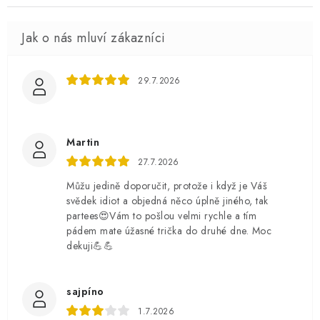
29.7.2026
Martin
27.7.2026
Můžu jedině doporučit, protože i když je Váš
svědek idiot a objedná něco úplně jiného, tak
partees😍Vám to pošlou velmi rychle a tím
pádem mate úžasné trička do druhé dne. Moc
dekuji💪💪
sajpíno
1.7.2026