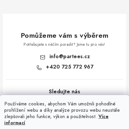
Pomůžeme vám s výběrem
Potřebujete s něčím poradit? Jsme tu pro vás!
info
@
partees.cz
+420 725 772 967
Používáme cookies, abychom Vám umožnili pohodlné
prohlížení webu a díky analýze provozu webu neustále
zlepšovali jeho funkce, výkon a použitelnost.
Více
Z
informací
á