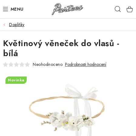
Přejít
Hleda
na
obsah
Doplňky
ROZLUČKA
Květinový věneček do vlasů -
NAROZENINY
bílá
NA MÍRU
Neohodnoceno
Podrobnosti hodnocení
DÁRKY
Novinka
VÁNOCE
🖤 SLEVY
KONTAKTY