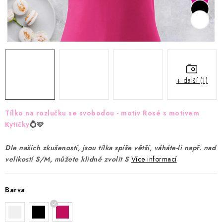
Jak nakupovat
Moje objednávka
Výměna / vrácení zboží
Hodnocení obchodu
Potisk textilu
Obchodní podmínky
GDPR + cookies
+ další (1)
Tílko na rozlučku se svobodou - motiv Rosé s motivem
Kytičky
💍🩷
Dle našich zkušeností, jsou tílka spíše větší, váháte-li např. nad
velikostí S/M, můžete klidně zvolit S
Více informací
Barva