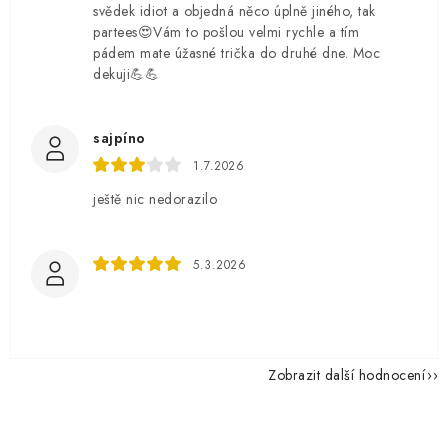
svědek idiot a objedná něco úplně jiného, tak
partees😍Vám to pošlou velmi rychle a tím
pádem mate úžasné trička do druhé dne. Moc
dekuji💪💪
sajpíno
1.7.2026
ještě nic nedorazilo
5.3.2026
Zobrazit další hodnocení