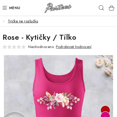
Přejít
Hleda
na
obsah
Trička na rozlučku
ROZLUČKA
Rose - Kytičky / Tílko
NAROZENINY
Neohodnoceno
Podrobnosti hodnocení
NA MÍRU
DÁRKY
VÁNOCE
🖤 SLEVY
KONTAKTY