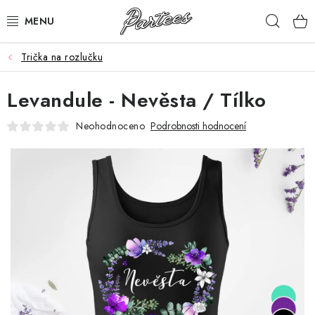
Přejít
Hleda
na
obsah
Trička na rozlučku
ROZLUČKA
Levandule - Nevěsta / Tílko
NAROZENINY
Neohodnoceno
Podrobnosti hodnocení
NA MÍRU
DÁRKY
VÁNOCE
🖤 SLEVY
KONTAKTY