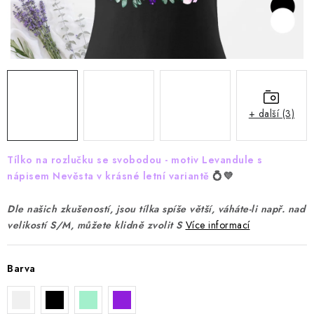
Jak nakupovat
Moje objednávka
Výměna / vrácení zboží
Hodnocení obchodu
Potisk textilu
Obchodní podmínky
GDPR + cookies
+ další (3)
Tílko na rozlučku se svobodou - motiv Levandule s
nápisem Nevěsta v krásné letní variantě
💍💜
Dle našich zkušeností, jsou tílka spíše větší, váháte-li např. nad
velikostí S/M, můžete klidně zvolit S
Více informací
Barva