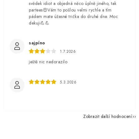
svědek idiot a objedná něco úplně jiného, tak
partees😍Vám to pošlou velmi rychle a tím
pádem mate úžasné trička do druhé dne. Moc
dekuji💪💪
sajpíno
1.7.2026
ještě nic nedorazilo
5.3.2026
Zobrazit další hodnocení