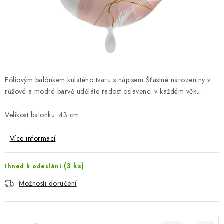
Jak nakupovat
Moje objednávka
Výměna / vrácení zboží
Hodnocení obchodu
Potisk textilu
Obchodní podmínky
GDPR + cookies
Fóliovým balónkem kulatého tvaru s nápisem Šťastné narozeniny v
růžové a modré barvě uděláte radost oslavenci v každém věku.
Velikost balonku: 43 cm
Více informací
(3 ks)
Ihned k odeslání
Možnosti doručení