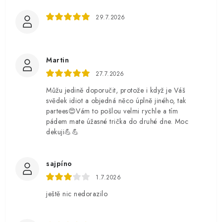
29.7.2026
Martin
27.7.2026
Můžu jedině doporučit, protože i když je Váš
svědek idiot a objedná něco úplně jiného, tak
partees😍Vám to pošlou velmi rychle a tím
pádem mate úžasné trička do druhé dne. Moc
dekuji💪💪
sajpíno
1.7.2026
ještě nic nedorazilo