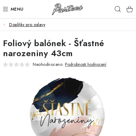
Přejít
Hleda
na
obsah
Doplňky pro oslavy
ROZLUČKA
Foliový balónek - Šťastné
NAROZENINY
narozeniny 43cm
NA MÍRU
Neohodnoceno
Podrobnosti hodnocení
DÁRKY
VÁNOCE
🖤 SLEVY
KONTAKTY