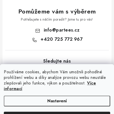
Pomůžeme vám s výběrem
Potřebujete s něčím poradit? Jsme tu pro vás!
info
@
partees.cz
+420 725 772 967
Používáme cookies, abychom Vám umožnili pohodlné
prohlížení webu a díky analýze provozu webu neustále
zlepšovali jeho funkce, výkon a použitelnost.
Více
Z
informací
á
Kontakt
Moje objednávka
Hodnocení obchodu
Jak nakupovat
p
Výměna / vrácení zboží
Obchodní podmínky
GDPR + cookies
Nastavení
a
t
Copyright 2026
Partees.cz
. Všechna práva vyhrazena.
Upravit nastavení