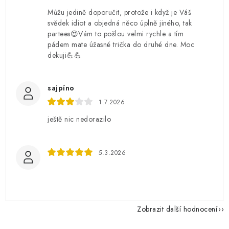
Můžu jedině doporučit, protože i když je Váš
svědek idiot a objedná něco úplně jiného, tak
partees😍Vám to pošlou velmi rychle a tím
pádem mate úžasné trička do druhé dne. Moc
dekuji💪💪
sajpíno
1.7.2026
ještě nic nedorazilo
5.3.2026
Zobrazit další hodnocení