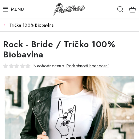
Přejít
Hleda
na
obsah
Trička 100% Biobavlna
ROZLUČKA
Rock - Bride / Tričko 100%
NAROZENINY
Biobavlna
NA MÍRU
Neohodnoceno
Podrobnosti hodnocení
DÁRKY
VÁNOCE
🖤 SLEVY
KONTAKTY