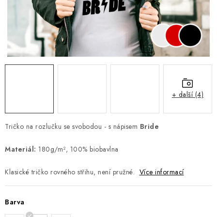
Jak nakupovat
Moje objednávka
Výměna / vrácení zboží
Hodnocení obchodu
Potisk textilu
Obchodní podmínky
GDPR + cookies
+ další (4)
Tričko na rozlučku se svobodou - s nápisem
Bride
Materiál:
180g/m², 100% biobavlna
Klasické tričko rovného střihu, není pružné.
Více informací
Barva