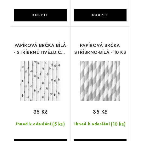
PAPÍROVÁ BRČKA BÍLÁ
PAPÍROVÁ BRČKA
- STŘÍBRNÉ HVĚZDIČKY
STŘÍBRNO-BÍLÁ - 10 KS
- 10 KS
35 Kč
35 Kč
(5 ks)
(10 ks)
Ihned k odeslání
Ihned k odeslání