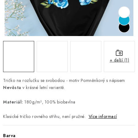
Jak nakupovat
Moje objednávka
Výměna / vrácení zboží
Hodnocení obchodu
Potisk textilu
Obchodní podmínky
GDPR + cookies
+ další (1)
Tričko na rozlučku se svobodou - motiv Pomněnkový s nápisem
Nevěsta
v krásné letní variantě.
Materiál:
180g/m², 100% biobavlna
Klasické tričko rovného střihu, není pružné.
Více informací
Barva