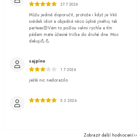
27.7.2026
Můžu jedině doporučit, protože i když je Váš
svědek idiot a objedná něco úplně jiného, tak
partees😍Vám to pošlou velmi rychle a tím
pádem mate úžasné trička do druhé dne. Moc
dekuji💪💪
sajpíno
1.7.2026
ještě nic nedorazilo
5.3.2026
Zobrazit další hodnocení