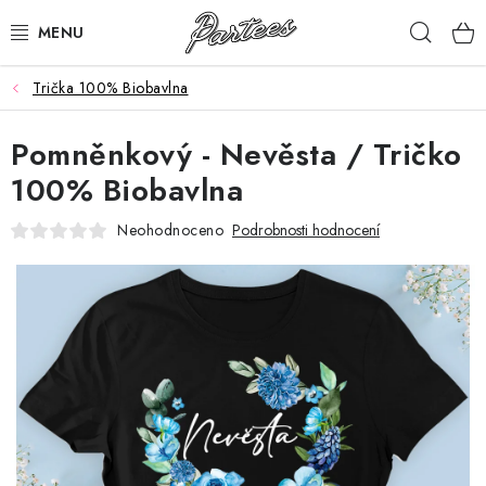
Přejít
Hleda
na
obsah
Trička 100% Biobavlna
ROZLUČKA
Pomněnkový - Nevěsta / Tričko
NAROZENINY
100% Biobavlna
NA MÍRU
Neohodnoceno
Podrobnosti hodnocení
DÁRKY
VÁNOCE
🖤 SLEVY
KONTAKTY