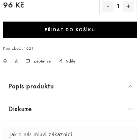
96 Kč
Měrná cena:
PŘIDAT DO KOŠÍKU
Kód zboží:
1621
Tisk
Zeptat se
Sdílet
Popis produktu
Diskuze