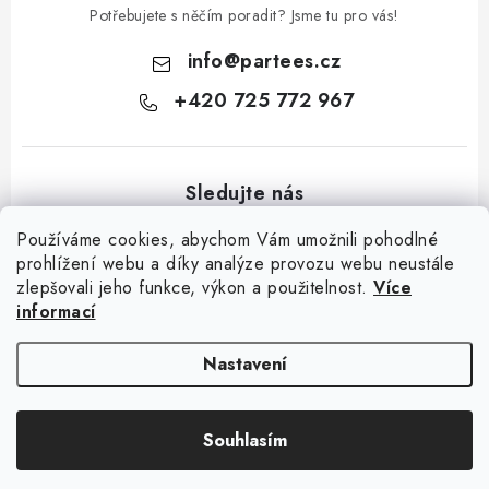
Potřebujete s něčím poradit? Jsme tu pro vás!
info
@
partees.cz
+420 725 772 967
Používáme cookies, abychom Vám umožnili pohodlné
prohlížení webu a díky analýze provozu webu neustále
zlepšovali jeho funkce, výkon a použitelnost.
Více
Z
informací
á
Kontakt
Moje objednávka
Hodnocení obchodu
Jak nakupovat
p
Výměna / vrácení zboží
Obchodní podmínky
GDPR + cookies
Nastavení
a
t
Copyright 2026
Partees.cz
. Všechna práva vyhrazena.
Upravit nastavení
Souhlasím
í
cookies
Vytvořil Shoptet