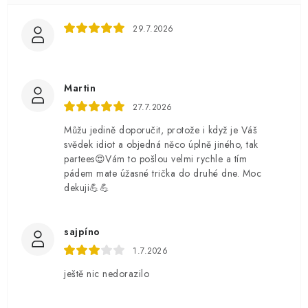
29.7.2026
Martin
27.7.2026
Můžu jedině doporučit, protože i když je Váš
svědek idiot a objedná něco úplně jiného, tak
partees😍Vám to pošlou velmi rychle a tím
pádem mate úžasné trička do druhé dne. Moc
dekuji💪💪
sajpíno
1.7.2026
ještě nic nedorazilo