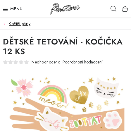
Přejít
Hleda
na
obsah
Kočičí párty
ROZLUČKA
DĚTSKÉ TETOVÁNÍ - KOČIČKA
NAROZENINY
12 KS
NA MÍRU
Neohodnoceno
Podrobnosti hodnocení
DÁRKY
VÁNOCE
🖤 SLEVY
KONTAKTY