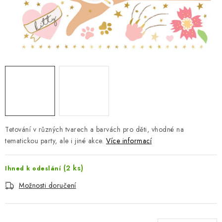
Jak nakupovat
Moje objednávka
Výměna / vrácení zboží
Hodnocení obchodu
Potisk textilu
Obchodní podmínky
GDPR + cookies
Tetování v různých tvarech a barvách pro děti, vhodné na
tematickou party, ale i jiné akce.
Více informací
(2 ks)
Ihned k odeslání
Možnosti doručení