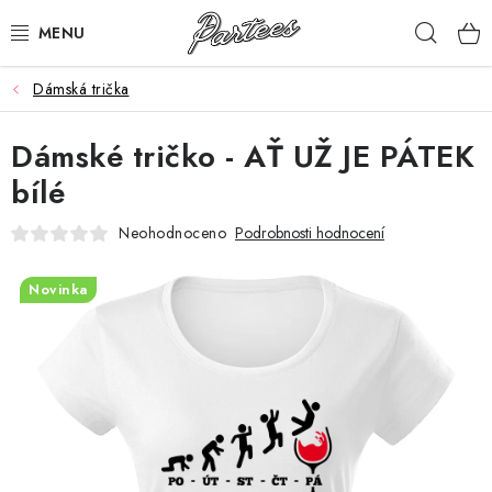
Přejít
Hleda
na
obsah
Dámská trička
ROZLUČKA
Dámské tričko - AŤ UŽ JE PÁTEK
NAROZENINY
bílé
NA MÍRU
Neohodnoceno
Podrobnosti hodnocení
DÁRKY
Novinka
VÁNOCE
🖤 SLEVY
KONTAKTY