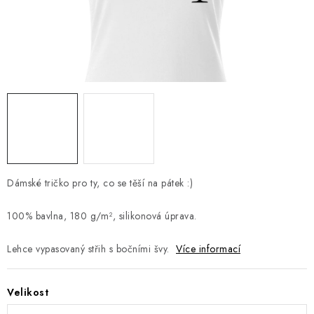
Jak nakupovat
Moje objednávka
Výměna / vrácení zboží
Hodnocení obchodu
Potisk textilu
Obchodní podmínky
GDPR + cookies
Dámské tričko pro ty, co se těší na pátek :)
100% bavlna,
180 g/m², silikonová úprava.
L
ehce vypasovaný střih s bočními švy.
Více informací
Velikost