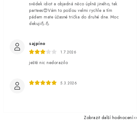
svědek idiot a objedná něco úplně jiného, tak
partees😍Vám to pošlou velmi rychle a tím
pádem mate úžasné trička do druhé dne. Moc
dekuji💪💪
sajpíno
1.7.2026
ještě nic nedorazilo
5.3.2026
Zobrazit další hodnocení