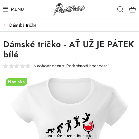
Přejít
Hleda
na
obsah
Dámská trička
ROZLUČKA
Dámské tričko - AŤ UŽ JE PÁTEK
NAROZENINY
bílé
NA MÍRU
Neohodnoceno
Podrobnosti hodnocení
DÁRKY
Novinka
VÁNOCE
🖤 SLEVY
KONTAKTY