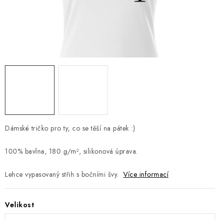
Jak nakupovat
Moje objednávka
Výměna / vrácení zboží
Hodnocení obchodu
Potisk textilu
Obchodní podmínky
GDPR + cookies
Dámské tričko pro ty, co se těší na pátek :)
100% bavlna,
180 g/m², silikonová úprava.
L
ehce vypasovaný střih s bočními švy.
Více informací
Velikost