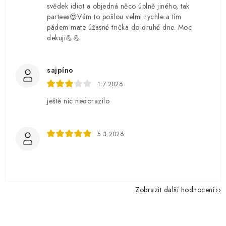
svědek idiot a objedná něco úplně jiného, tak
partees😍Vám to pošlou velmi rychle a tím
pádem mate úžasné trička do druhé dne. Moc
dekuji💪💪
sajpíno
1.7.2026
ještě nic nedorazilo
5.3.2026
Zobrazit další hodnocení