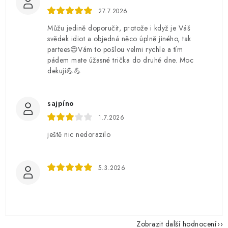
27.7.2026
Můžu jedině doporučit, protože i když je Váš
svědek idiot a objedná něco úplně jiného, tak
partees😍Vám to pošlou velmi rychle a tím
pádem mate úžasné trička do druhé dne. Moc
dekuji💪💪
sajpíno
1.7.2026
ještě nic nedorazilo
5.3.2026
Zobrazit další hodnocení