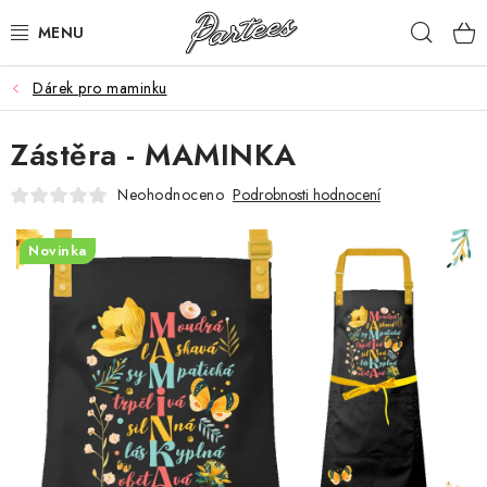
Přejít
Hleda
na
obsah
Dárek pro maminku
ROZLUČKA
Zástěra - MAMINKA
NAROZENINY
Neohodnoceno
Podrobnosti hodnocení
NA MÍRU
Novinka
DÁRKY
VÁNOCE
🖤 SLEVY
KONTAKTY