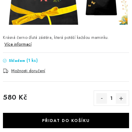
Jak nakupovat
Moje objednávka
Výměna / vrácení zboží
Hodnocení obchodu
Potisk textilu
Obchodní podmínky
GDPR + cookies
Krásná černo-žlutá zástěra, která potěší každou maminku.
Více informací
(1 ks)
Skladem
Možnosti doručení
580 Kč
Měrná cena:
PŘIDAT DO KOŠÍKU