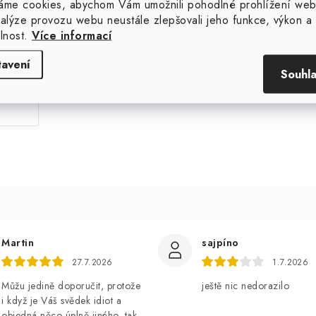
áme cookies, abychom Vám umožnili pohodlné prohlížení web
nalýze provozu webu neustále zlepšovali jeho funkce, výkon a
elnost.
Více informací
.
tavení
Souhl
Martin
sajpíno
27.7.2026
1.7.2026
Můžu jedině doporučit, protože
ještě nic nedorazilo
i když je Váš svědek idiot a
objedná něco úplně jiného, tak