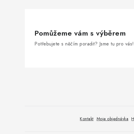
Pomůžeme vám s výběrem
Potřebujete s něčím poradit? Jsme tu pro vás!
Z
á
p
a
t
Kontakt
Moje objednávka
H
í