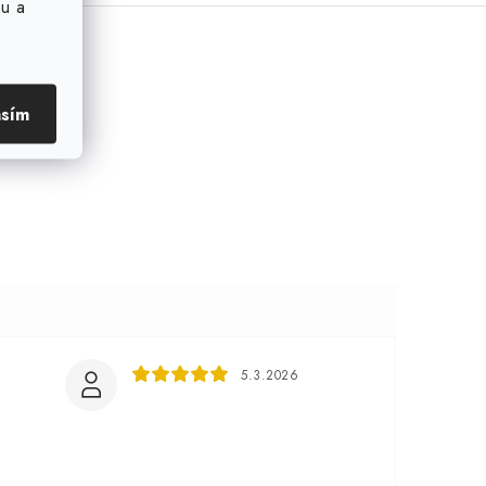
u a
asím
5.3.2026