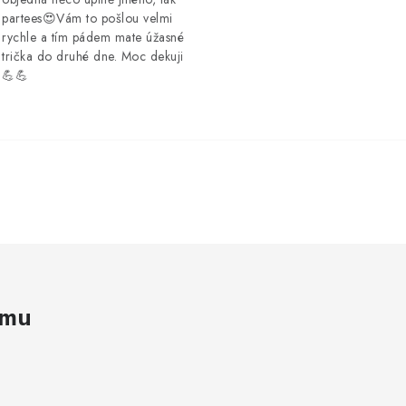
partees😍Vám to pošlou velmi
rychle a tím pádem mate úžasné
trička do druhé dne. Moc dekuji
💪💪
amu