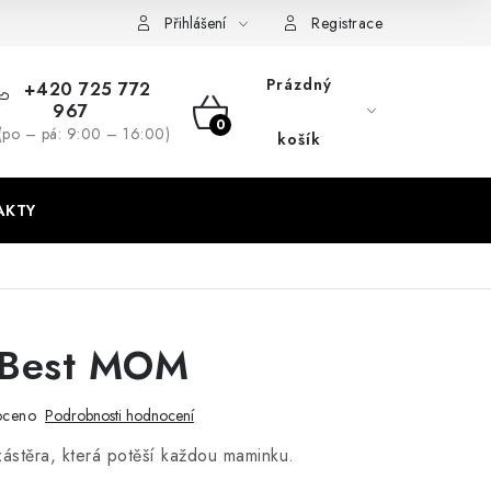
dmínky
GDPR + cookies
Přihlášení
Registrace
Prázdný
+420 725 772
967
NÁKUPNÍ
(po – pá: 9:00 – 16:00)
košík
KOŠÍK
AKTY
- Best MOM
oceno
Podrobnosti hodnocení
ástěra, která potěší každou maminku.