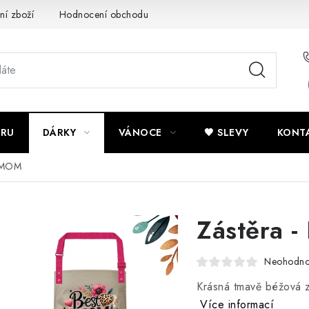
ní zboží
Hodnocení obchodu
Potisk textilu
Obchodní po
ÍRU
DÁRKY
VÁNOCE
🖤 SLEVY
KONT
t MOM
Zástěra 
Neohodn
Krásná tmavě béžová z
Více informací