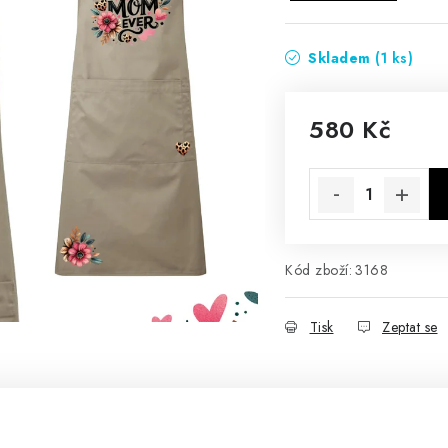
Skladem
(1 ks)
580 Kč
Měrná cena:
Kód zboží:
3168
Tisk
Zeptat se