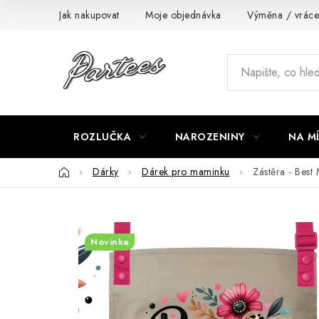
Přejít
Jak nakupovat
Moje objednávka
Výměna / vráce
na
obsah
ROZLUČKA
NAROZENINY
NA M
Domů
Dárky
Dárek pro maminku
Zástěra - Bes
Novinka