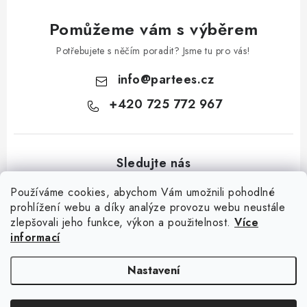
Pomůžeme vám s výběrem
Potřebujete s něčím poradit? Jsme tu pro vás!
info
@
partees.cz
+420 725 772 967
Používáme cookies, abychom Vám umožnili pohodlné
prohlížení webu a díky analýze provozu webu neustále
zlepšovali jeho funkce, výkon a použitelnost.
Více
Z
informací
á
Kontakt
Moje objednávka
Hodnocení obchodu
Jak nakupovat
p
Výměna / vrácení zboží
Obchodní podmínky
GDPR + cookies
Nastavení
a
t
Copyright 2026
Partees.cz
. Všechna práva vyhrazena.
Upravit nastavení