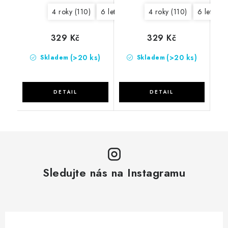
4 roky (110)
6 let (122)
8 let (134)
4 roky (110)
10 let (146)
6 let (122
329 Kč
329 Kč
(>20 ks)
(>20 ks)
Skladem
Skladem
Sledujte nás na Instagramu