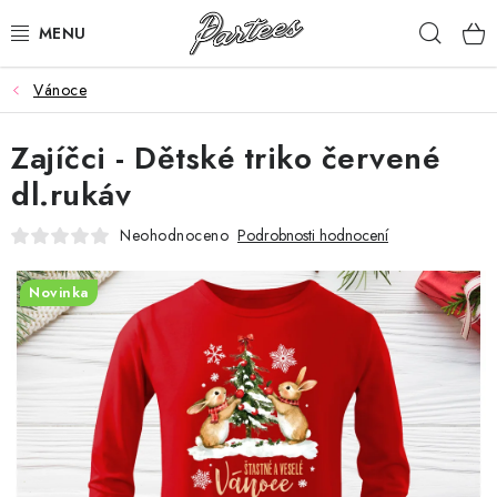
Přejít
Hleda
na
obsah
Vánoce
ROZLUČKA
Zajíčci - Dětské triko červené
NAROZENINY
dl.rukáv
NA MÍRU
Neohodnoceno
Podrobnosti hodnocení
DÁRKY
Novinka
VÁNOCE
🖤 SLEVY
KONTAKTY