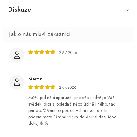
Diskuze
29.7.2026
Martin
27.7.2026
Můžu jedině doporučit, protože i když je Váš
svědek idiot a objedná něco úplně jiného, tak
partees😍Vám to pošlou velmi rychle a tím
pádem mate úžasné trička do druhé dne. Moc
dekuji💪💪