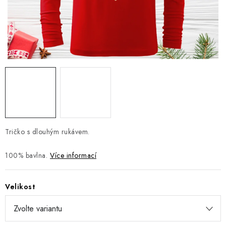
Jak nakupovat
Moje objednávka
Výměna / vrácení zboží
Hodnocení obchodu
Potisk textilu
Obchodní podmínky
GDPR + cookies
Tričko s dlouhým rukávem.
100% bavlna.
Více informací
Velikost