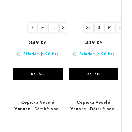
S
M
L
XL
2XL
XS
S
M
L
X
349 Kč
439 Kč
(>20 ks)
(>20 ks)
Skladem
Skladem
Čepička Veselé
Čepička Veselé
Vánoce - Dětské body
Vánoce - Dětské body
černé
červené