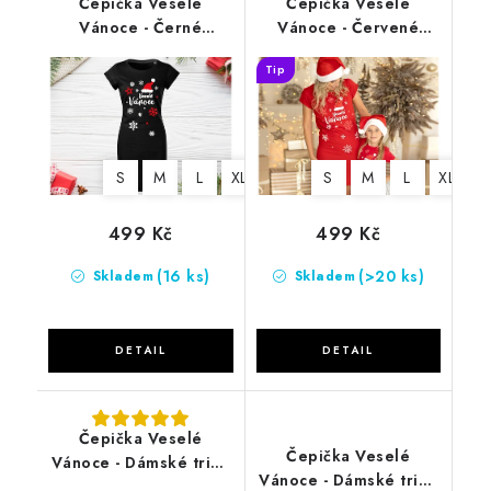
Čepička Veselé
Čepička Veselé
Vánoce - Černé
Vánoce - Červené
tričkové šaty
tričkové šaty
Tip
S
M
L
XL
2XL
S
M
L
XL
2
499 Kč
499 Kč
(16 ks)
(>20 ks)
Skladem
Skladem
Čepička Veselé
Čepička Veselé
Vánoce - Dámské triko
Vánoce - Dámské triko
černé