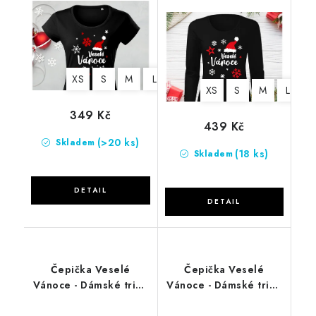
černé-DLOUHÝ RUKÁV
XS
S
M
L
XL
2XL
XS
S
M
L
X
349 Kč
439 Kč
(>20 ks)
Skladem
(18 ks)
Skladem
Čepička Veselé
Čepička Veselé
Vánoce - Dámské triko
Vánoce - Dámské triko
červené
červené -DLOUHÝ
RUKÁV