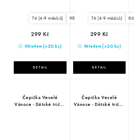
74 (4-9 měsíců)
98 (20-36 měsíců)
74 (4-9 měsíců)
62 (0-3 měsí
86 (1
299 Kč
299 Kč
(>20 ks)
(>20 ks)
Skladem
Skladem
Čepička Veselé
Čepička Veselé
Vánoce - Dětské tričko
Vánoce - Dětské tričko
černé
červené