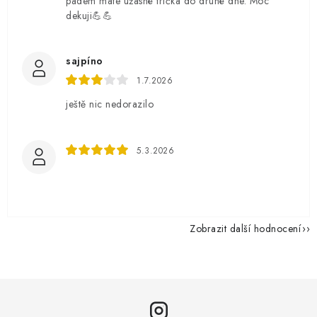
pádem mate úžasné trička do druhé dne. Moc
dekuji💪💪
sajpíno
1.7.2026
ještě nic nedorazilo
5.3.2026
Zobrazit další hodnocení