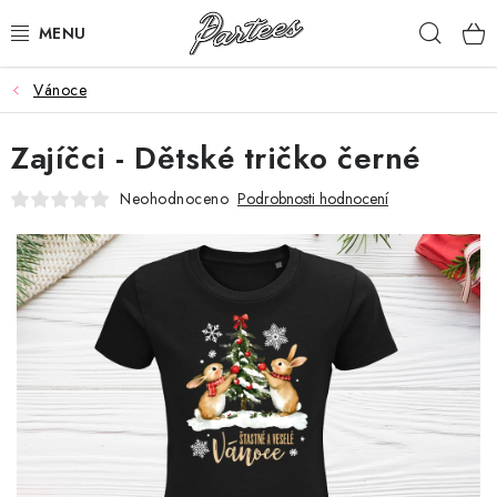
Přejít
Hleda
na
obsah
Vánoce
ROZLUČKA
Zajíčci - Dětské tričko černé
NAROZENINY
Neohodnoceno
Podrobnosti hodnocení
NA MÍRU
DÁRKY
VÁNOCE
🖤 SLEVY
KONTAKTY