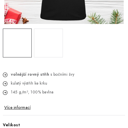
Jak nakupovat
Moje objednávka
Výměna / vrácení zboží
Hodnocení obchodu
Potisk textilu
Obchodní podmínky
GDPR + cookies
volnější rovný střih
s bočními švy
kulatý výstřih ke krku
145 g/m², 100% bavlna
Více informací
Velikost