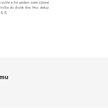
rychle a tím pádem mate úžasné
trička do druhé dne. Moc dekuji
💪💪
amu