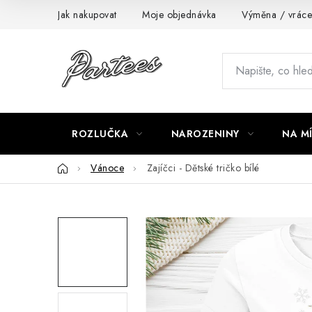
Přejít
Jak nakupovat
Moje objednávka
Výměna / vráce
na
obsah
ROZLUČKA
NAROZENINY
NA M
Domů
Vánoce
Zajíčci - Dětské tričko bílé