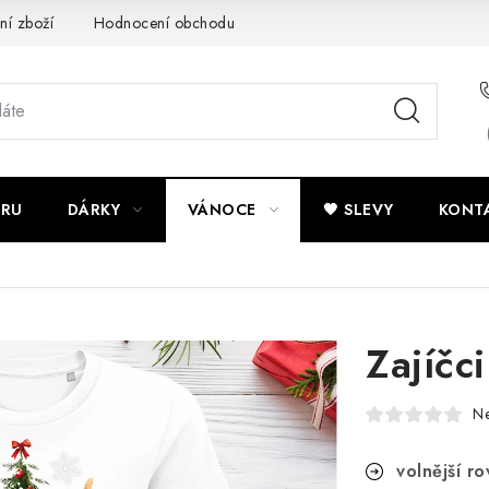
ní zboží
Hodnocení obchodu
Potisk textilu
Obchodní po
ÍRU
DÁRKY
VÁNOCE
🖤 SLEVY
KONT
Zajíčci
N
volnější ro