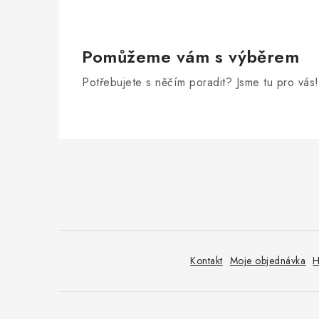
Pomůžeme vám s výběrem
Potřebujete s něčím poradit? Jsme tu pro vás!
Z
á
p
a
t
Kontakt
Moje objednávka
H
í