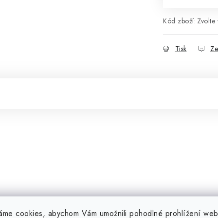
Kód zboží:
Zvolte 
Tisk
Ze
áme cookies, abychom Vám umožnili pohodlné prohlížení web