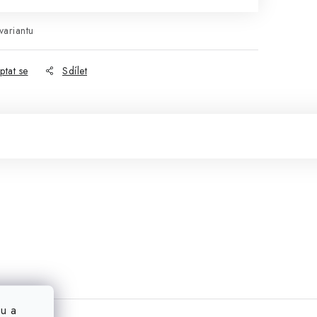
variantu
ptat se
Sdílet
u a