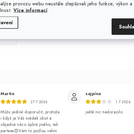
nalýze provozu webu neustále zlepšovali jeho funkce, výkon a
elnost.
Více informací
.
tavení
Souhl
Martin
sajpíno
27.7.2026
1.7.2026
Můžu jedině doporučit, protože
ještě nic nedorazilo
i když je Váš svědek idiot a
objedná něco úplně jiného, tak
partees😍Vám to pošlou velmi