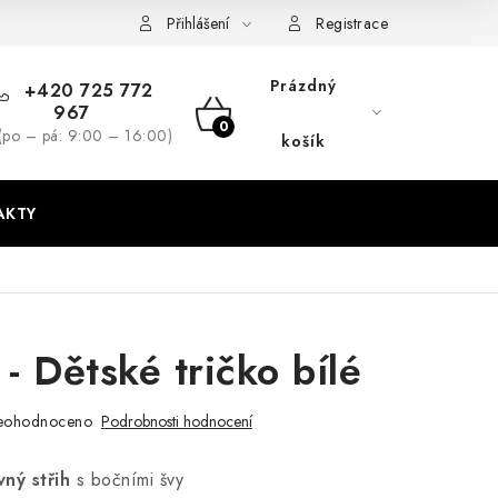
dmínky
GDPR + cookies
Přihlášení
Registrace
Prázdný
+420 725 772
967
NÁKUPNÍ
(po – pá: 9:00 – 16:00)
košík
KOŠÍK
AKTY
 - Dětské tričko bílé
eohodnoceno
Podrobnosti hodnocení
vný střih
s bočními švy