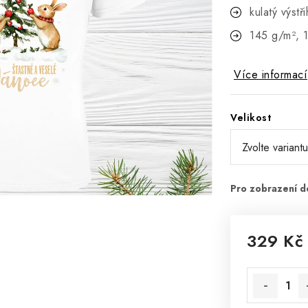
kulatý výstř
145 g/m², 
Více informací
Velikost
329 Kč
Měrná cena