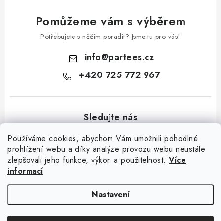
Pomůžeme vám s výběrem
Potřebujete s něčím poradit? Jsme tu pro vás!
info
@
partees.cz
+420 725 772 967
Používáme cookies, abychom Vám umožnili pohodlné
prohlížení webu a díky analýze provozu webu neustále
zlepšovali jeho funkce, výkon a použitelnost.
Více
Z
informací
á
Kontakt
Moje objednávka
Hodnocení obchodu
Jak nakupovat
p
Výměna / vrácení zboží
Obchodní podmínky
GDPR + cookies
Nastavení
a
t
Copyright 2026
Partees.cz
. Všechna práva vyhrazena.
Upravit nastavení