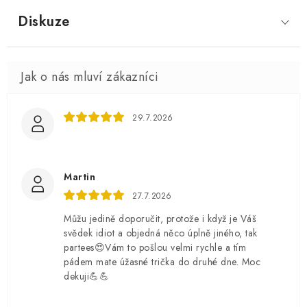
Diskuze
29.7.2026
Martin
27.7.2026
Můžu jedině doporučit, protože i když je Váš
svědek idiot a objedná něco úplně jiného, tak
partees😍Vám to pošlou velmi rychle a tím
pádem mate úžasné trička do druhé dne. Moc
dekuji💪💪