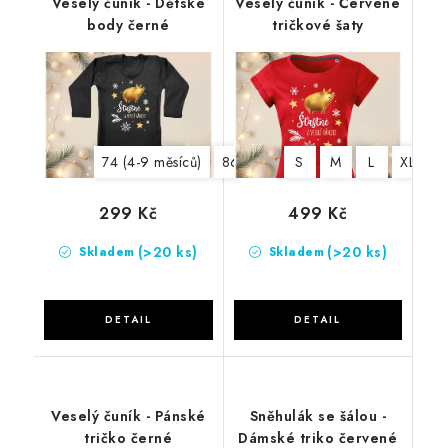
Veselý čuník - Dětské
Veselý čuník - Červené
body černé
tričkové šaty
74 (4-9 měsíců)
86 (12-18 měsíců)
S
M
98 (20-36 měs
L
XL
2
299 Kč
499 Kč
(>20 ks)
(>20 ks)
Skladem
Skladem
Veselý čuník - Pánské
Sněhulák se šálou -
tričko černé
Dámské triko červené