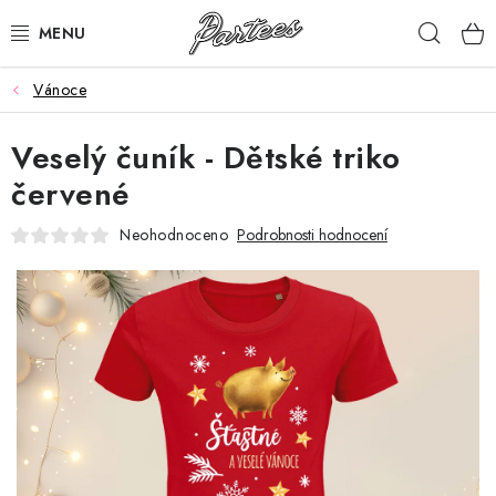
Přejít
Hleda
na
obsah
Vánoce
ROZLUČKA
Veselý čuník - Dětské triko
NAROZENINY
červené
NA MÍRU
Neohodnoceno
Podrobnosti hodnocení
DÁRKY
VÁNOCE
🖤 SLEVY
KONTAKTY