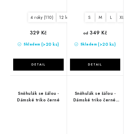
4 roky (110)
12 let (158)
S
M
L
XL
2
349 Kč
329 Kč
od
(>20 ks)
(>20 ks)
Skladem
Skladem
Sněhulák se šálou -
Sněhulák se šálou -
Dámské triko černé
Dámské triko černé-
DLOUHÝ RUKÁV