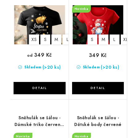
Novinka
XS
S
M
L
XL
2XL
S
3XL
M
L
4XL
XL
5XL
2
349 Kč
349 Kč
od
(>20 ks)
(>20 ks)
Skladem
Skladem
Sněhulák se šálou -
Sněhulák se šálou -
Dámské triko červené-
Dětské body červené
DLOUHÝ RUKÁV
Novinka
Novinka