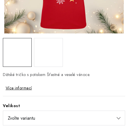
Jak nakupovat
Moje objednávka
Výměna / vrácení zboží
Hodnocení obchodu
Potisk textilu
Obchodní podmínky
GDPR + cookies
Dětské tričko s potiskem Šťastné a veselé vánoce.
Více informací
Velikost