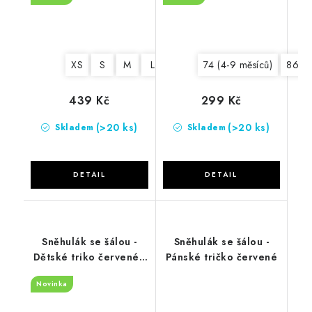
XS
S
M
L
XL
2XL
74 (4-9 měsíců)
86 (1
439 Kč
299 Kč
(>20 ks)
(>20 ks)
Skladem
Skladem
Sněhulák se šálou -
Sněhulák se šálou -
Dětské triko červené -
Pánské tričko červené
DLOUHÝ RUKÁV
Novinka