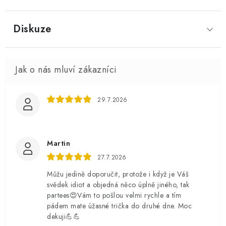
Diskuze
29.7.2026
Martin
27.7.2026
Můžu jedině doporučit, protože i když je Váš
svědek idiot a objedná něco úplně jiného, tak
partees😍Vám to pošlou velmi rychle a tím
pádem mate úžasné trička do druhé dne. Moc
dekuji💪💪