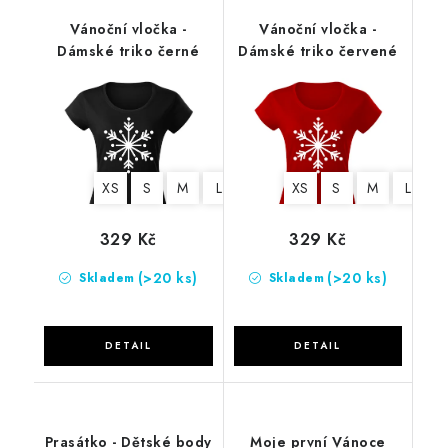
Vánoční vločka -
Vánoční vločka -
Dámské triko černé
Dámské triko červené
XS
S
M
L
XL
2XL
XS
S
M
L
X
329 Kč
329 Kč
(>20 ks)
(>20 ks)
Skladem
Skladem
Prasátko - Dětské body
Moje první Vánoce