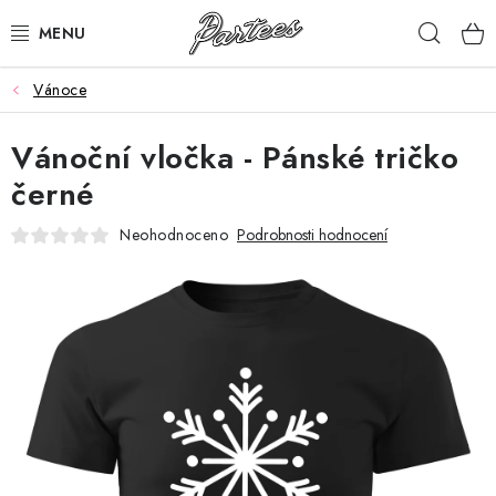
Přejít
Hleda
na
obsah
Vánoce
ROZLUČKA
Vánoční vločka - Pánské tričko
NAROZENINY
černé
NA MÍRU
Neohodnoceno
Podrobnosti hodnocení
DÁRKY
VÁNOCE
🖤 SLEVY
KONTAKTY