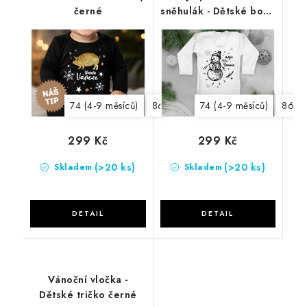
černé
sněhulák - Dětské body
bílé
74 (4-9 měsíců)
86 (12-18 měsíců)
74 (4-9 měsíců)
98 (20-36 měs
86 (1
299 Kč
299 Kč
(>20 ks)
(>20 ks)
Skladem
Skladem
Vánoční vločka -
Dětské tričko černé