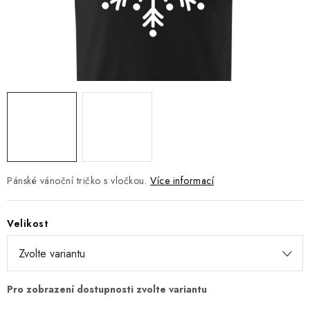
Jak nakupovat
Moje objednávka
Výměna / vrácení zboží
Hodnocení obchodu
Potisk textilu
Obchodní podmínky
GDPR + cookies
Pánské vánoční tričko s vločkou.
Více informací
Velikost