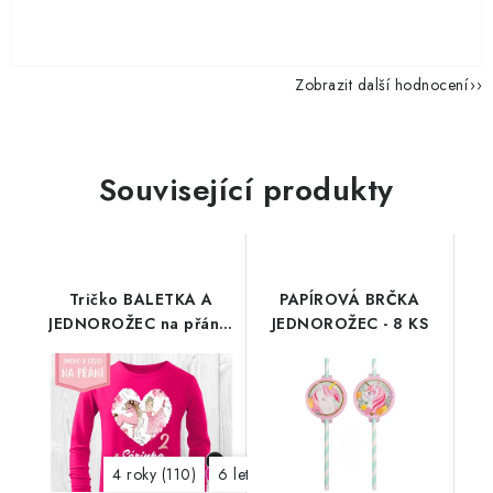
Zobrazit další hodnocení
Související produkty
Tričko BALETKA A
PAPÍROVÁ BRČKA
JEDNOROŽEC na přání -
JEDNOROŽEC - 8 KS
dlouhý rukáv
4 roky (110)
6 let (122)
8 let (134)
10 let (146)