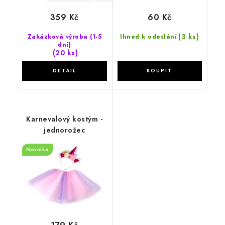
359 Kč
60 Kč
(3 ks)
Zakázková výroba (1-5
Ihned k odeslání
dní)
(20 ks)
Karnevalový kostým -
jednorožec
Novinka