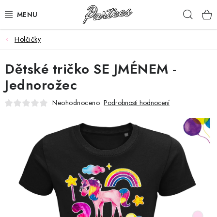
Přejít
Hleda
na
obsah
Holčičky
ROZLUČKA
Dětské tričko SE JMÉNEM -
NAROZENINY
Jednorožec
NA MÍRU
Neohodnoceno
Podrobnosti hodnocení
DÁRKY
VÁNOCE
🖤 SLEVY
KONTAKTY