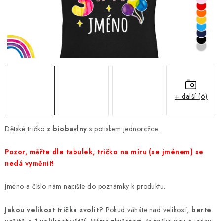
Jak nakupovat
Moje objednávka
Výměna / vrácení zboží
Hodnocení obchodu
Potisk textilu
Obchodní podmínky
GDPR + cookies
+ další (6)
Dětské tričko
z biobavlny
s potiskem jednorožce.
Pozor, měřte dle tabulek, tričko na míru (se jménem) se
nedá vyměnit!
Jméno a číslo nám napište do poznámky k produktu.
Jakou velikost trička zvolit?
Pokud váháte nad velikostí,
berte