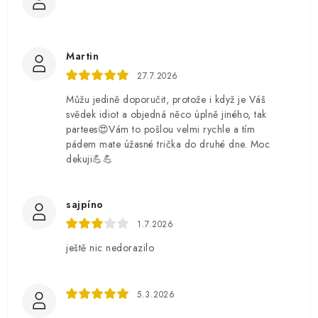
Martin
27.7.2026
Můžu jedině doporučit, protože i když je Váš
svědek idiot a objedná něco úplně jiného, tak
partees😍Vám to pošlou velmi rychle a tím
pádem mate úžasné trička do druhé dne. Moc
dekuji💪💪
sajpíno
1.7.2026
ještě nic nedorazilo
5.3.2026