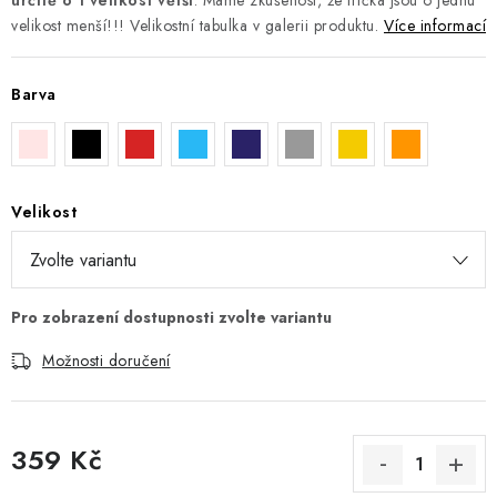
určitě o 1 velikost větší
. Máme zkušenost, že trička jsou o jednu
velikost menší!!! Velikostní tabulka v galerii produktu.
Více informací
Barva
Velikost
Možnosti doručení
359 Kč
Měrná cena: