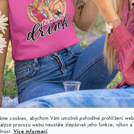
TÝM NEVĚSTY
áme cookies, abychom Vám umožnili pohodlné prohlížení web
nalýze provozu webu neustále zlepšovali jeho funkce, výkon a
elnost.
Více informací