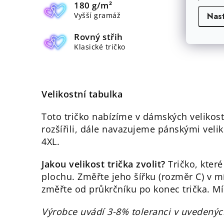
180 g/m²
Nas
Vyšší gramáž
Rovný střih
Klasické tričko
Velikostní tabulka
Toto tričko nabízíme v dámských veliko
rozšířili, dále navazujeme pánskými veli
4XL.
Jakou velikost trička zvolit?
Tričko, které
plochu. Změřte jeho šířku (rozměr C) v m
změřte od průkrčníku po konec trička. Mí
Výrobce uvádí 3-8% toleranci v uvedenýc