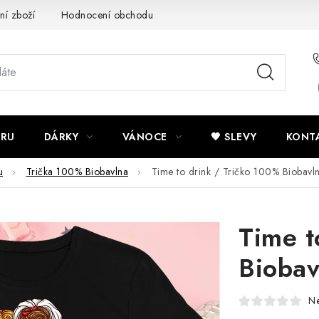
ní zboží
Hodnocení obchodu
Potisk textilu
Obchodní po
ÍRU
DÁRKY
VÁNOCE
🖤 SLEVY
KONT
u
Trička 100% Biobavlna
Time to drink / Tričko 100% Biobavl
Time t
Biobav
N