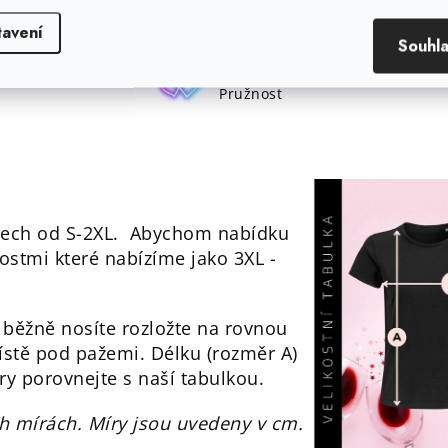
100 % biobavlna
tavení
Materiál
Souhl
Tričko není pružné
Pružnost
stech od S-2XL. Abychom nabídku
kostmi které nabízíme jako 3XL -
 běžně nosíte rozložte na rovnou
ístě pod pažemi. Délku (rozměr A)
ry porovnejte s naší tabulkou.
h mírách. Míry jsou uvedeny v cm.