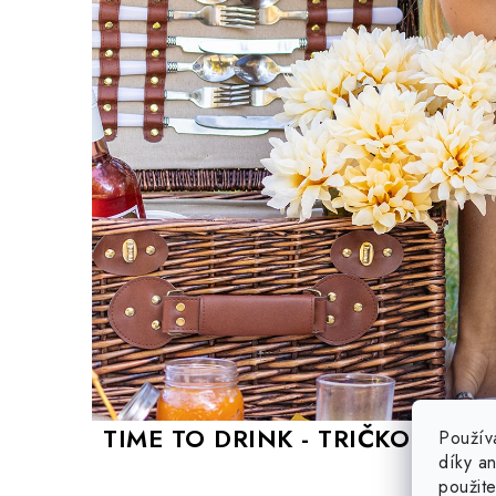
TIME TO DRINK - TRIČKO PRO 
Použív
díky a
použit