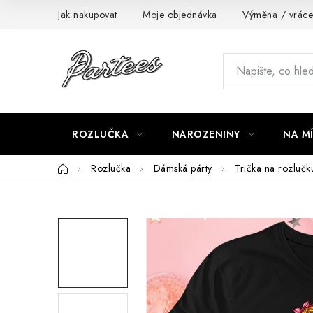
Přejít
Jak nakupovat
Moje objednávka
Výměna / vráce
na
obsah
ROZLUČKA
NAROZENINY
NA M
Domů
Rozlučka
Dámská párty
Trička na rozlučk