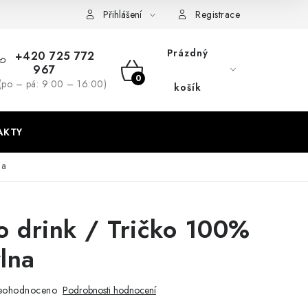
dmínky
GDPR + cookies
Přihlášení
Registrace
Prázdný
+420 725 772
967
NÁKUPNÍ
(po – pá: 9:00 – 16:00)
košík
KOŠÍK
AKTY
na
o drink / Tričko 100%
lna
eohodnoceno
Podrobnosti hodnocení