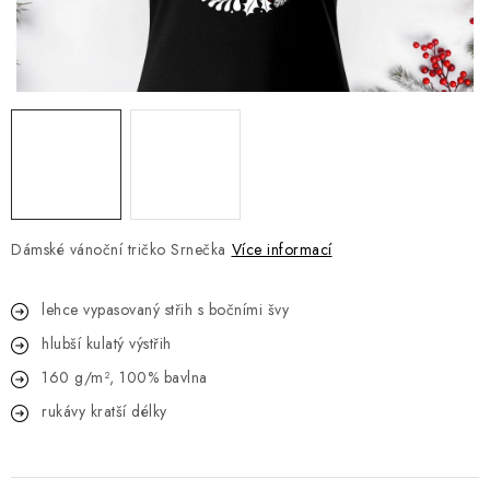
Jak nakupovat
Moje objednávka
Výměna / vrácení zboží
Hodnocení obchodu
Potisk textilu
Obchodní podmínky
GDPR + cookies
Dámské vánoční tričko Srnečka
Více informací
lehce vypasovaný střih s bočními švy
hlubší kulatý výstřih
160 g/m², 100% bavlna
rukávy kratší délky