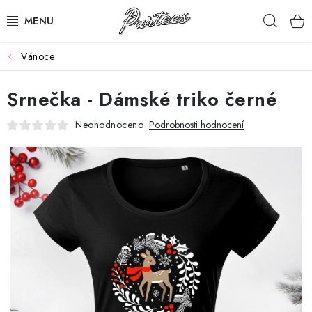
Přejít
Hleda
na
obsah
Vánoce
ROZLUČKA
Srnečka - Dámské triko černé
NAROZENINY
Neohodnoceno
Podrobnosti hodnocení
NA MÍRU
DÁRKY
VÁNOCE
🖤 SLEVY
KONTAKTY