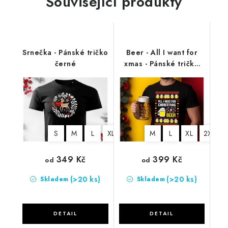
Související produkty
Srnečka - Pánské tričko
Beer - All I want for
černé
xmas - Pánské tričko
černé
S
M
L
XL
2XL
3XL
M
L
4XL
XL
5XL
2XL
349 Kč
399 Kč
od
od
(>20 ks)
(>20 ks)
Skladem
Skladem