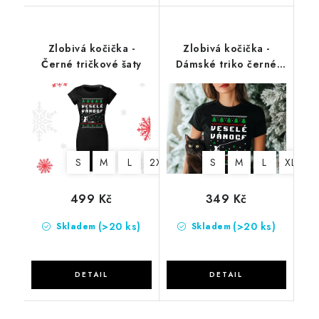
Zlobivá kočička -
Zlobivá kočička -
Černé tričkové šaty
Dámské triko černé
biobavlna
S
M
L
2XL
S
M
L
XL
2
499 Kč
349 Kč
(>20 ks)
(>20 ks)
Skladem
Skladem