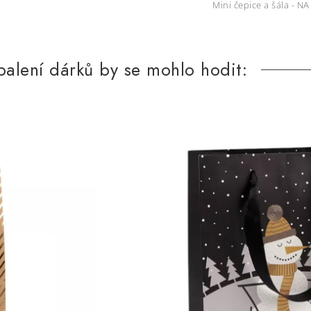
Mini čepice a šála - N
alení dárků by se mohlo hodit: