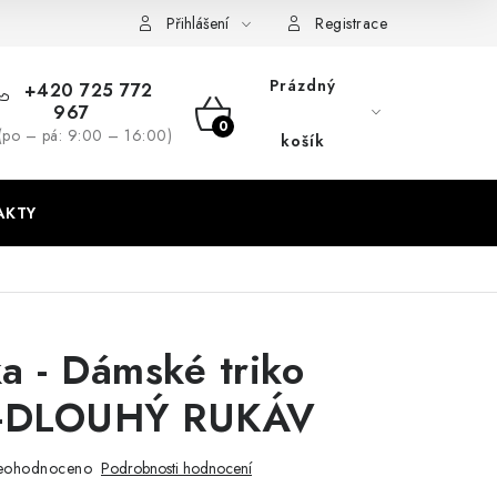
dmínky
GDPR + cookies
Přihlášení
Registrace
Prázdný
+420 725 772
967
NÁKUPNÍ
(po – pá: 9:00 – 16:00)
košík
KOŠÍK
AKTY
a - Dámské triko
 -DLOUHÝ RUKÁV
eohodnoceno
Podrobnosti hodnocení