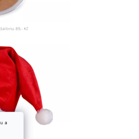
dailonu 89,- Kč
u a