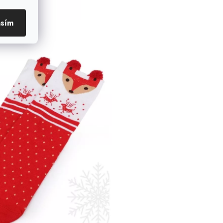
asím
89,- Kč