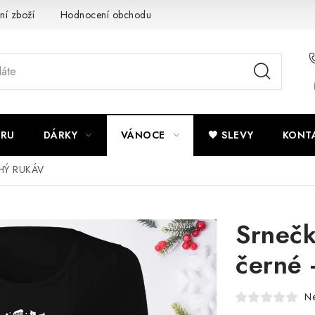
ní zboží
Hodnocení obchodu
Potisk textilu
Obchodní po
ÍRU
DÁRKY
VÁNOCE
🖤 SLEVY
KONT
UHÝ RUKÁV
Srnečk
černé
N