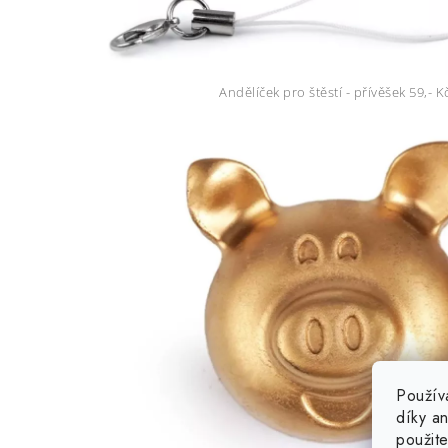
Andělíček pro štěstí - přívěšek 59,- K
Použív
díky a
použit