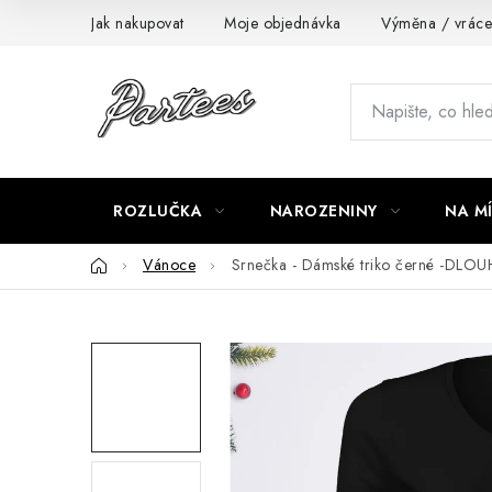
Přejít
Jak nakupovat
Moje objednávka
Výměna / vráce
na
obsah
ROZLUČKA
NAROZENINY
NA M
Domů
Vánoce
Srnečka - Dámské triko černé -DLO