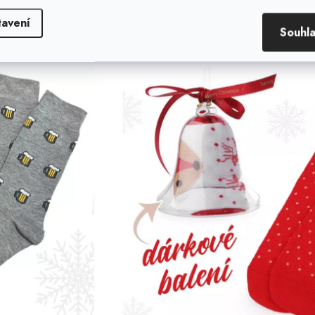
tavení
Souhl
Vánoční čepice 