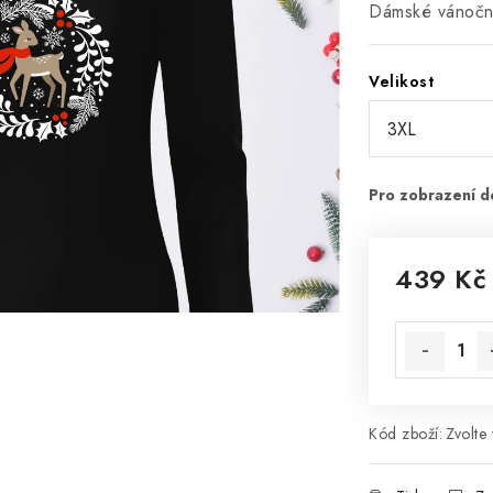
Dámské vánoční
Velikost
439 Kč
Měrná cena
Kód zboží:
Zvolte 