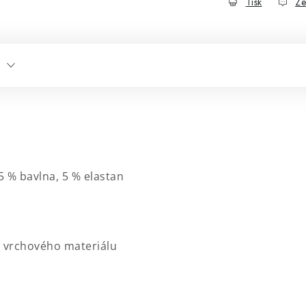
Tisk
Ze
5 % bavlna, 5 % elastan
z vrchového materiálu