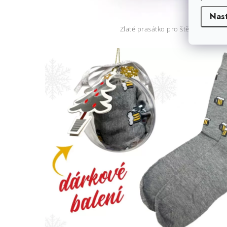
Nas
Zlaté prasátko pro štěstí 49,- Kč