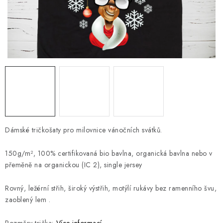
Jak nakupovat
Moje objednávka
Výměna / vrácení zboží
Hodnocení obchodu
Potisk textilu
Obchodní podmínky
GDPR + cookies
Dámské tričkošaty pro milovnice vánočních svátků.
150g/m², 100% certifikovaná bio bavlna, organická bavlna nebo v
přeměně na organickou (IC 2), single jersey
Rovný, ležérní střih, široký výstřih, motýlí rukávy bez ramenního švu,
zaoblený lem .