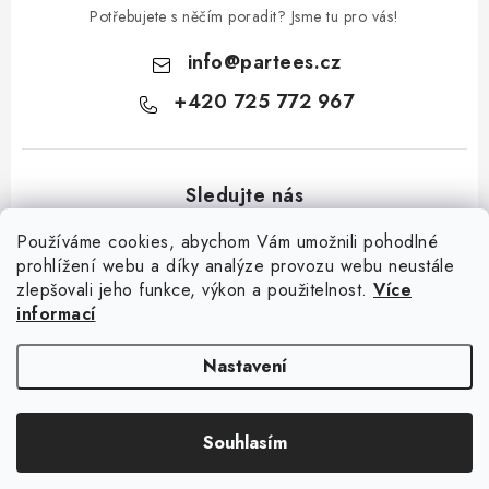
Potřebujete s něčím poradit? Jsme tu pro vás!
info
@
partees.cz
+420 725 772 967
Používáme cookies, abychom Vám umožnili pohodlné
prohlížení webu a díky analýze provozu webu neustále
zlepšovali jeho funkce, výkon a použitelnost.
Více
Z
informací
á
Kontakt
Moje objednávka
Hodnocení obchodu
Jak nakupovat
p
Výměna / vrácení zboží
Obchodní podmínky
GDPR + cookies
Nastavení
a
t
Copyright 2026
Partees.cz
. Všechna práva vyhrazena.
Upravit nastavení
Souhlasím
í
cookies
Vytvořil Shoptet