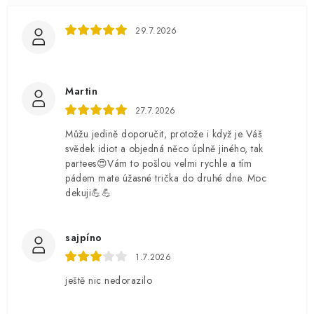
29.7.2026
Martin
27.7.2026
Můžu jedině doporučit, protože i když je Váš
svědek idiot a objedná něco úplně jiného, tak
partees😍Vám to pošlou velmi rychle a tím
pádem mate úžasné trička do druhé dne. Moc
dekuji💪💪
sajpíno
1.7.2026
ještě nic nedorazilo