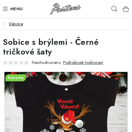
Přejít
Hleda
na
obsah
Vánoce
ROZLUČKA
Sobice s brýlemi - Černé
NAROZENINY
tričkové šaty
NA MÍRU
Neohodnoceno
Podrobnosti hodnocení
DÁRKY
Novinka
VÁNOCE
🖤 SLEVY
KONTAKTY