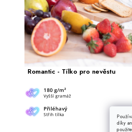
Romantic - Tílko pro nevěstu
180 g/m²
Vyšší gramáž
Přiléhavý
Střih tílka
Použív
díky a
použit