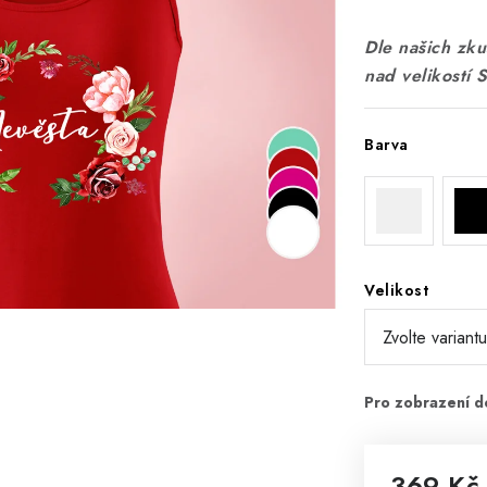
Dle našich zkuš
nad velikostí 
Barva
Velikost
369 Kč