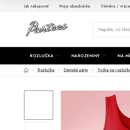
Přejít
Jak nakupovat
Moje objednávka
Výměna / vráce
na
obsah
ROZLUČKA
NAROZENINY
NA M
Domů
Rozlučka
Dámská párty
Trička na rozlučk