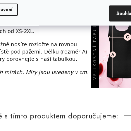
tavení
Souhl
ech od XS-2XL.
ěžně nosíte rozložte na rovnou
ístě pod pažemi. Délku (rozměr A)
ry porovnejte s naší tabulkou.
h mírách. Míry jsou uvedeny v cm.
ě s tímto produktem doporučujeme: