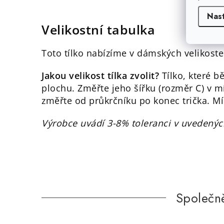
Nas
Velikostní tabulka
Toto tílko nabízíme v dámských velikost
Jakou velikost tílka zvolit?
Tílko, které b
plochu. Změřte jeho šířku (rozměr C) v m
změřte od průkrčníku po konec trička. Mí
Výrobce uvádí 3-8% toleranci v uvedenýc
Společn