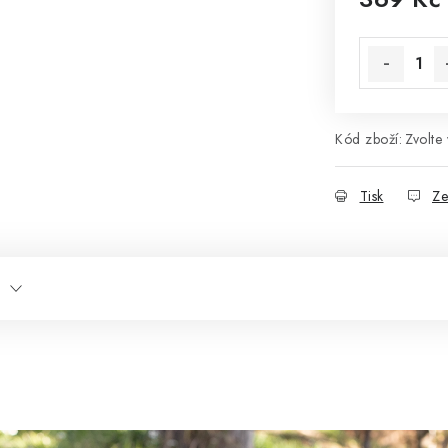
Měrná cena
Kód zboží:
Zvolte 
Tisk
Ze