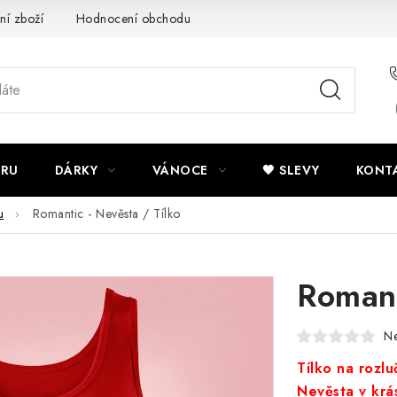
ní zboží
Hodnocení obchodu
Potisk textilu
Obchodní po
ÍRU
DÁRKY
VÁNOCE
🖤 SLEVY
KONT
u
Romantic - Nevěsta / Tílko
Romant
N
Tílko na rozl
Nevěsta v krás