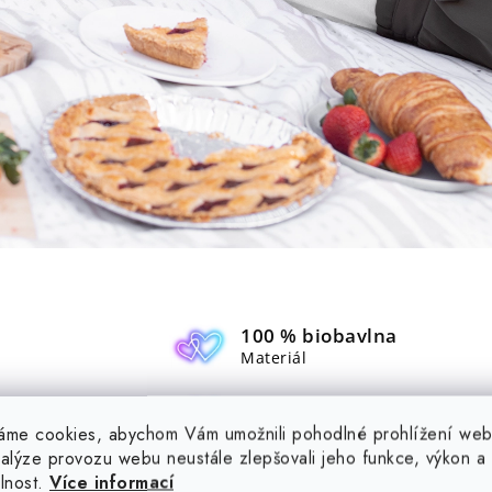
100 % biobavlna
Materiál
Tílko je pružné
Pružnost
áme cookies, abychom Vám umožnili pohodlné prohlížení web
nalýze provozu webu neustále zlepšovali jeho funkce, výkon a
elnost.
Více informací