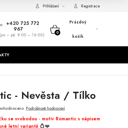
dmínky
GDPR + cookies
Přihlášení
Registrace
Prázdný
+420 725 772
967
NÁKUPNÍ
(po – pá: 9:00 – 16:00)
košík
KOŠÍK
AKTY
ic - Nevěsta / Tílko
eohodnoceno
Podrobnosti hodnocení
učku se svobodou - motiv Romantic s nápisem
né letní variantě
💍❤️