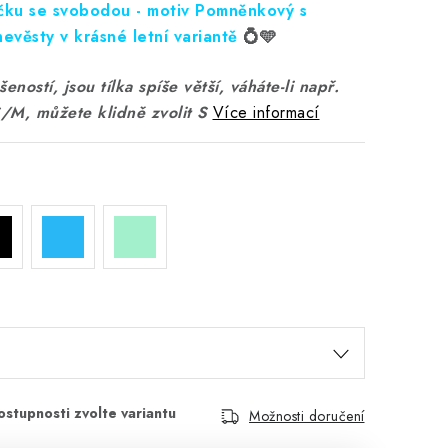
učku se svobodou - motiv Pomněnkový s
evěsty v krásné letní variantě
💍🩵
eností, jsou tílka spíše větší, váháte-li např.
S/M, můžete klidně zvolit S
Více informací
Možnosti doručení