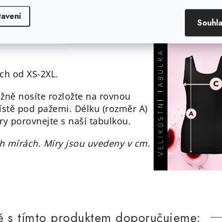
tavení
Souhl
ech od XS-2XL.
ěžně nosíte rozložte na rovnou
ístě pod pažemi. Délku (rozměr A)
ry porovnejte s naší tabulkou.
h mírách. Míry jsou uvedeny v cm.
ě s tímto produktem doporučujeme: