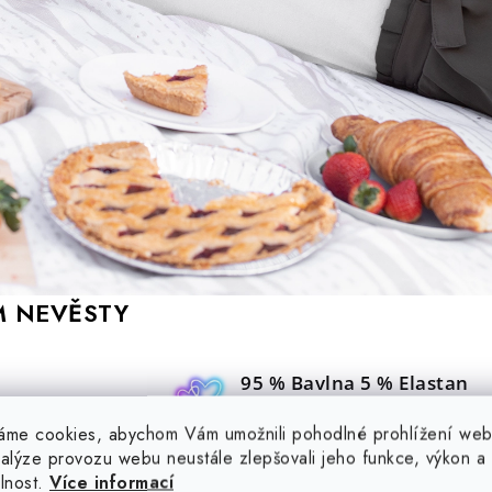
M NEVĚSTY
95 % Bavlna 5 % Elastan
Materiál
áme cookies, abychom Vám umožnili pohodlné prohlížení web
Tílko je pružné
nalýze provozu webu neustále zlepšovali jeho funkce, výkon a
Pružnost
elnost.
Více informací