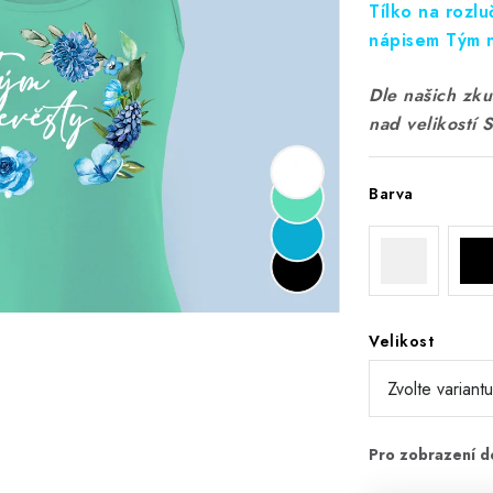
Tílko na rozl
nápisem Tým n
Dle našich zkuš
nad velikostí 
Barva
Velikost