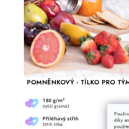
POMNĚNKOVÝ - TÍLKO PRO TÝ
180 g/m²
Vyšší gramáž
Použív
Přiléhavý střih
díky a
Střih tílka
použit