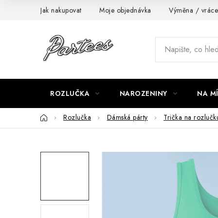
Přejít
Jak nakupovat
Moje objednávka
Výměna / vráce
na
obsah
ROZLUČKA
NAROZENINY
NA M
Domů
Rozlučka
Dámská párty
Trička na rozlučk