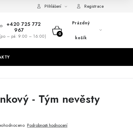
dmínky
GDPR + cookies
Přihlášení
Registrace
Prázdný
+420 725 772
967
NÁKUPNÍ
(po – pá: 9:00 – 16:00)
košík
KOŠÍK
AKTY
kový - Tým nevěsty
o
eohodnoceno
Podrobnosti hodnocení