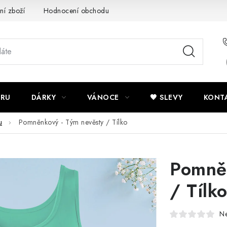
ní zboží
Hodnocení obchodu
Potisk textilu
Obchodní po
ÍRU
DÁRKY
VÁNOCE
🖤 SLEVY
KONT
u
Pomněnkový - Tým nevěsty / Tílko
Pomněn
/ Tílk
N