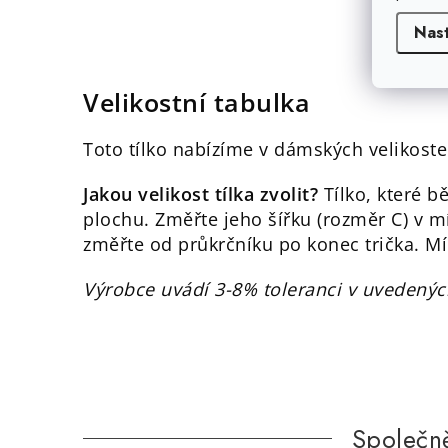
Nas
Velikostní tabulka
Toto tílko nabízíme v dámských velikost
Jakou velikost tílka zvolit?
Tílko, které b
plochu. Změřte jeho šířku (rozměr C) v m
změřte od průkrčníku po konec trička. Mí
Výrobce uvádí 3-8% toleranci v uvedenýc
Společn