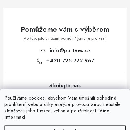
Pomůžeme vám s výběrem
Potřebujete s něčím poradit? Jsme tu pro vás!
info
@
partees.cz
+420 725 772 967
Používáme cookies, abychom Vám umožnili pohodlné
prohlížení webu a díky analýze provozu webu neustále
zlepšovali jeho funkce, výkon a použitelnost.
Více
Z
informací
á
Kontakt
Moje objednávka
Hodnocení obchodu
Jak nakupovat
p
Výměna / vrácení zboží
Obchodní podmínky
GDPR + cookies