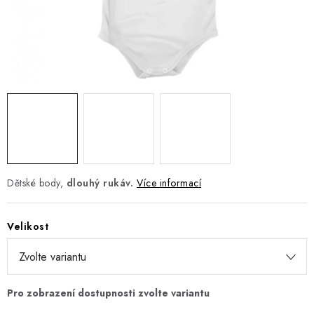
Jak nakupovat
Moje objednávka
Výměna / vrácení zboží
Hodnocení obchodu
Potisk textilu
Obchodní podmínky
GDPR + cookies
Dětské body,
dlouhý rukáv.
Více informací
Velikost