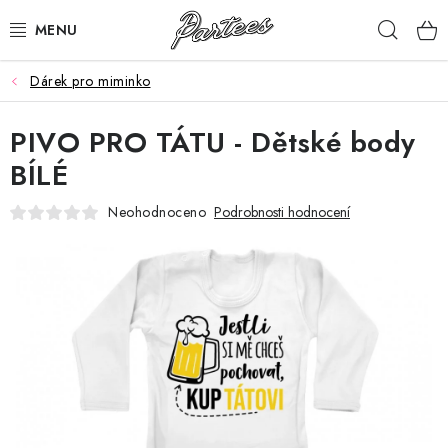
Přejít
Hleda
na
obsah
Dárek pro miminko
ROZLUČKA
PIVO PRO TÁTU - Dětské body
NAROZENINY
BÍLÉ
NA MÍRU
Neohodnoceno
Podrobnosti hodnocení
DÁRKY
VÁNOCE
🖤 SLEVY
KONTAKTY