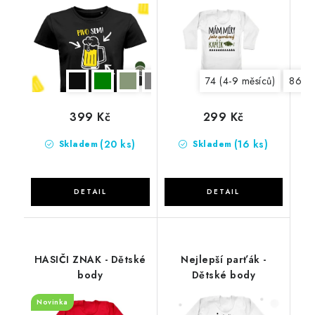
74 (4-9 měsíců)
86 (1
399 Kč
299 Kč
(20 ks)
(16 ks)
Skladem
Skladem
HASIČI ZNAK - Dětské
Nejlepší parťák -
body
Dětské body
Novinka