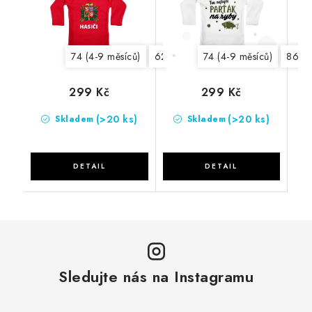
74 (4-9 měsíců)
62 (0-3 měsíce)
74 (4-9 měsíců)
86 (1
299 Kč
299 Kč
(>20 ks)
(>20 ks)
Skladem
Skladem
Sledujte nás na Instagramu