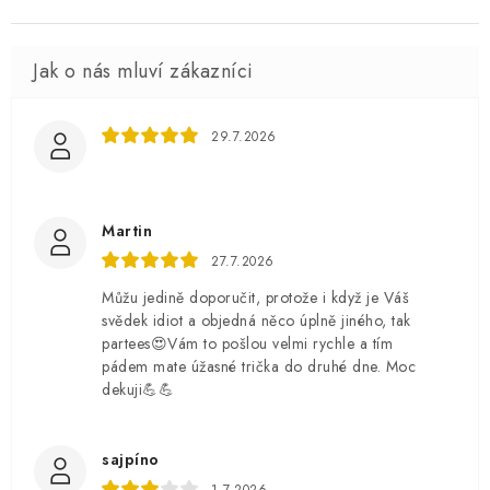
29.7.2026
Martin
27.7.2026
Můžu jedině doporučit, protože i když je Váš
svědek idiot a objedná něco úplně jiného, tak
partees😍Vám to pošlou velmi rychle a tím
pádem mate úžasné trička do druhé dne. Moc
dekuji💪💪
sajpíno
1.7.2026