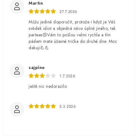
Martin
27.7.2026
Můžu jedině doporučit, protože i když je Váš
svědek idiot a objedná něco úplně jiného, tak
partees😍Vám to pošlou velmi rychle a tím
pádem mate úžasné trička do druhé dne. Moc
dekuji💪💪
sajpíno
1.7.2026
ještě nic nedorazilo
5.3.2026