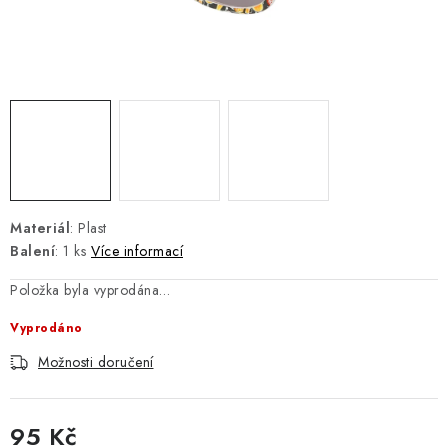
Jak nakupovat
Moje objednávka
Výměna / vrácení zboží
Hodnocení obchodu
Potisk textilu
Obchodní podmínky
GDPR + cookies
Materiál
: Plast
Balení
: 1 ks
Více informací
Položka byla vyprodána…
Vyprodáno
Možnosti doručení
95 Kč