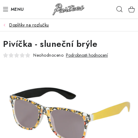
Přejít
Hleda
na
obsah
Doplňky na rozlučku
ROZLUČKA
Pivíčka - sluneční brýle
NAROZENINY
Neohodnoceno
Podrobnosti hodnocení
NA MÍRU
DÁRKY
VÁNOCE
🖤 SLEVY
KONTAKTY