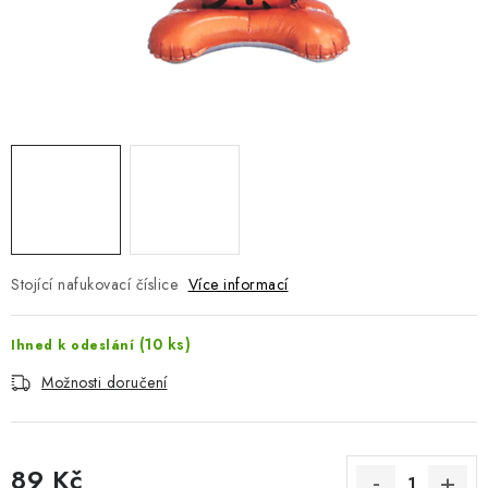
Jak nakupovat
Moje objednávka
Výměna / vrácení zboží
Hodnocení obchodu
Potisk textilu
Obchodní podmínky
GDPR + cookies
Stojící nafukovací číslice
Více informací
(10 ks)
Ihned k odeslání
Možnosti doručení
89 Kč