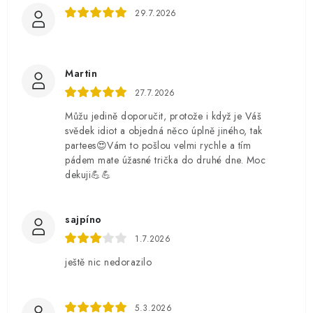
29.7.2026
Martin
27.7.2026
Můžu jedině doporučit, protože i když je Váš
svědek idiot a objedná něco úplně jiného, tak
partees😍Vám to pošlou velmi rychle a tím
pádem mate úžasné trička do druhé dne. Moc
dekuji💪💪
sajpíno
1.7.2026
ještě nic nedorazilo
5.3.2026