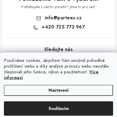
Potřebujete s něčím poradit? Jsme tu pro vás!
info
@
partees.cz
+420 725 772 967
Používáme cookies, abychom Vám umožnili pohodlné
prohlížení webu a díky analýze provozu webu neustále
zlepšovali jeho funkce, výkon a použitelnost.
Více
Z
informací
á
Kontakt
Moje objednávka
Hodnocení obchodu
Jak nakupovat
p
Výměna / vrácení zboží
Obchodní podmínky
GDPR + cookies
Nastavení
a
t
Copyright 2026
Partees.cz
. Všechna práva vyhrazena.
Upravit nastavení
Souhlasím
í
cookies
Vytvořil Shoptet