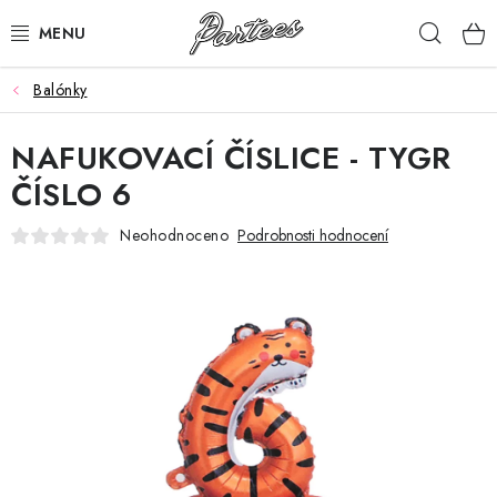
Přejít
Hleda
na
obsah
Balónky
ROZLUČKA
NAFUKOVACÍ ČÍSLICE - TYGR
NAROZENINY
ČÍSLO 6
NA MÍRU
Neohodnoceno
Podrobnosti hodnocení
DÁRKY
VÁNOCE
🖤 SLEVY
KONTAKTY