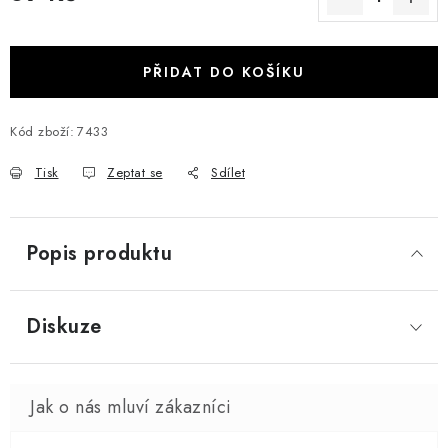
Měrná cena:
PŘIDAT DO KOŠÍKU
Kód zboží:
7433
Tisk
Zeptat se
Sdílet
Popis produktu
Diskuze