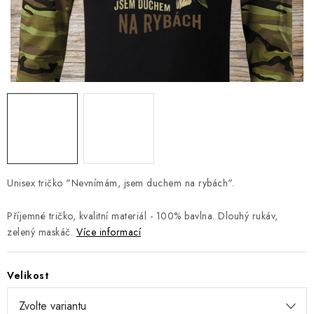
Jak nakupovat
Moje objednávka
Výměna / vrácení zboží
Hodnocení obchodu
Potisk textilu
Obchodní podmínky
GDPR + cookies
Unisex tričko "Nevnímám, jsem duchem na rybách".
Příjemné tričko, kvalitní materiál - 100% bavlna. Dlouhý rukáv,
zelený maskáč.
Více informací
Velikost