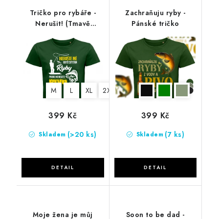
Tričko pro rybáře -
Zachraňuju ryby -
Nerušit! (Tmavě
Pánské tričko
zelená)
M
L
XL
2XL
3XL
399 Kč
399 Kč
(>20 ks)
(7 ks)
Skladem
Skladem
Moje žena je můj
Soon to be dad -