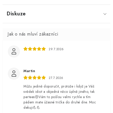
Diskuze
29.7.2026
Martin
27.7.2026
Můžu jedině doporučit, protože i když je Váš
svědek idiot a objedná něco úplně jiného, tak
partees😍Vám to pošlou velmi rychle a tím
pádem mate úžasné trička do druhé dne. Moc
dekuji💪💪