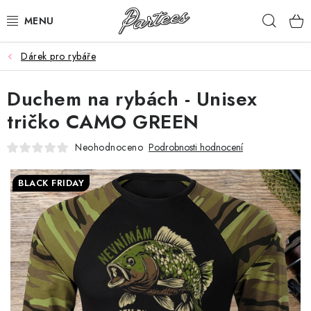
Přejít
Hleda
na
obsah
Dárek pro rybáře
ROZLUČKA
Duchem na rybách - Unisex
NAROZENINY
tričko CAMO GREEN
NA MÍRU
Neohodnoceno
Podrobnosti hodnocení
DÁRKY
BLACK FRIDAY
VÁNOCE
🖤 SLEVY
KONTAKTY