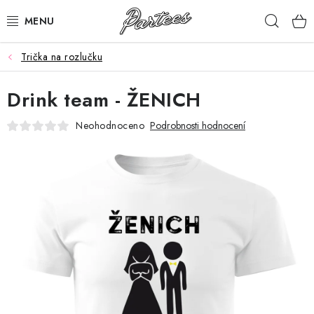
Přejít
Hleda
na
obsah
Trička na rozlučku
ROZLUČKA
Drink team - ŽENICH
NAROZENINY
Neohodnoceno
Podrobnosti hodnocení
NA MÍRU
DÁRKY
VÁNOCE
🖤 SLEVY
KONTAKTY