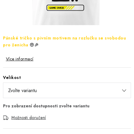
Jak nakupovat
Moje objednávka
Výměna / vrácení zboží
Hodnocení obchodu
Potisk textilu
Obchodní podmínky
GDPR + cookies
Pánské tričko s pivním motivem na rozlučku se svobodou
pro ženicha
😎🎉
Více informací
Velikost
Možnosti doručení