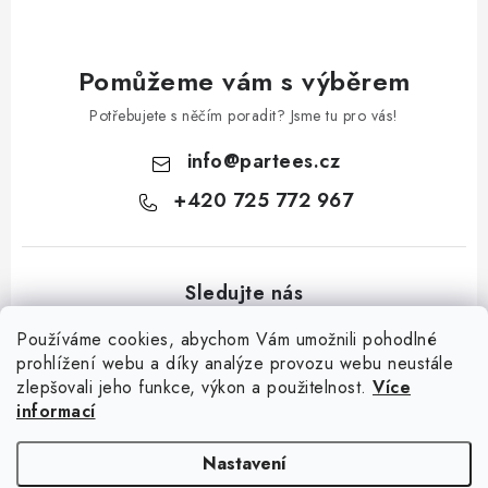
Pomůžeme vám s výběrem
Potřebujete s něčím poradit? Jsme tu pro vás!
info
@
partees.cz
+420 725 772 967
Používáme cookies, abychom Vám umožnili pohodlné
prohlížení webu a díky analýze provozu webu neustále
zlepšovali jeho funkce, výkon a použitelnost.
Více
Z
informací
á
Kontakt
Moje objednávka
Hodnocení obchodu
Jak nakupovat
p
Výměna / vrácení zboží
Obchodní podmínky
GDPR + cookies
Nastavení
a