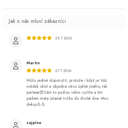
29.7.2026
Martin
27.7.2026
Můžu jedině doporučit, protože i když je Váš
svědek idiot a objedná něco úplně jiného, tak
partees😍Vám to pošlou velmi rychle a tím
pádem mate úžasné trička do druhé dne. Moc
dekuji💪💪
sajpíno