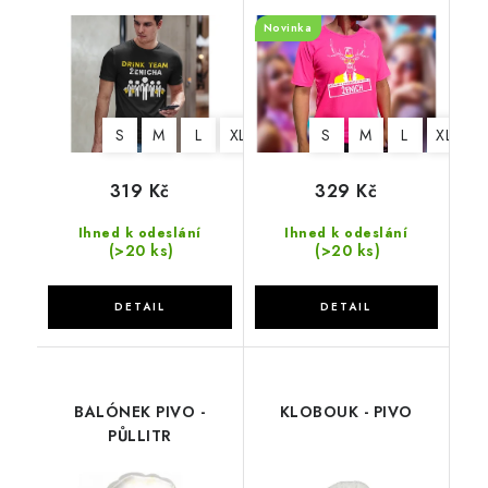
Novinka
S
M
L
XL
2XL
3XL
S
M
L
XL
2
319 Kč
329 Kč
Ihned k odeslání
Ihned k odeslání
(>20 ks)
(>20 ks)
BALÓNEK PIVO -
KLOBOUK - PIVO
PŮLLITR