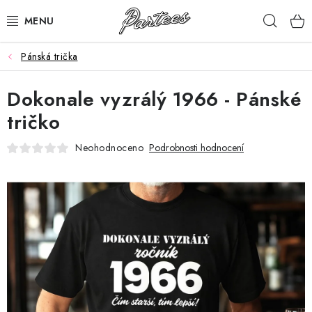
Přejít
Hleda
na
obsah
Pánská trička
ROZLUČKA
Dokonale vyzrálý 1966 - Pánské
NAROZENINY
tričko
NA MÍRU
Neohodnoceno
Podrobnosti hodnocení
DÁRKY
VÁNOCE
🖤 SLEVY
KONTAKTY