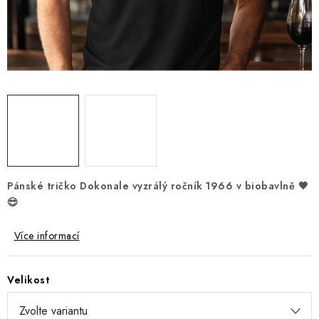
Jak nakupovat
Moje objednávka
Výměna / vrácení zboží
Hodnocení obchodu
Potisk textilu
Obchodní podmínky
GDPR + cookies
Pánské tričko Dokonale vyzrálý ročník 1966 v biobavlně 🖤
😎
Více informací
Velikost