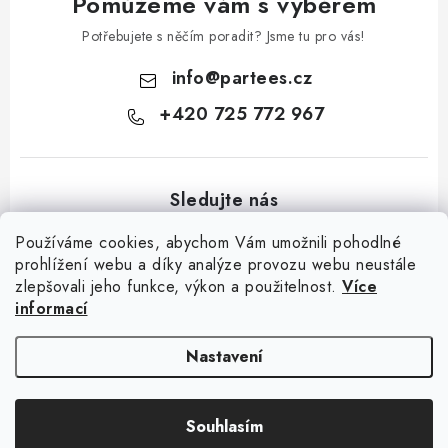
Pomůžeme vám s výběrem
Potřebujete s něčím poradit? Jsme tu pro vás!
info
@
partees.cz
+420 725 772 967
Používáme cookies, abychom Vám umožnili pohodlné
prohlížení webu a díky analýze provozu webu neustále
zlepšovali jeho funkce, výkon a použitelnost.
Více
Z
informací
á
Kontakt
Moje objednávka
Hodnocení obchodu
Jak nakupovat
p
Výměna / vrácení zboží
Obchodní podmínky
GDPR + cookies
Nastavení
a
t
Copyright 2026
Partees.cz
. Všechna práva vyhrazena.
Upravit nastavení
Souhlasím
í
cookies