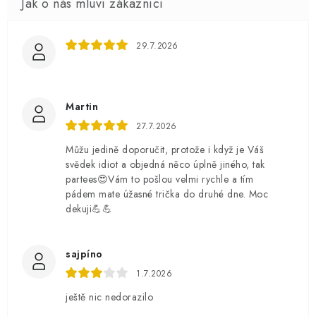
29.7.2026
Martin
27.7.2026
Můžu jedině doporučit, protože i když je Váš
svědek idiot a objedná něco úplně jiného, tak
partees😍Vám to pošlou velmi rychle a tím
pádem mate úžasné trička do druhé dne. Moc
dekuji💪💪
sajpíno
1.7.2026
ještě nic nedorazilo