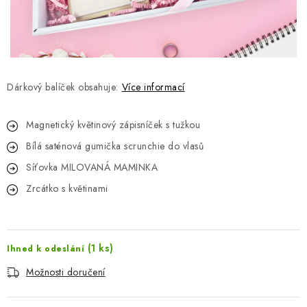
Jak nakupovat
Moje objednávka
Výměna / vrácení zboží
Hodnocení obchodu
Potisk textilu
Obchodní podmínky
GDPR + cookies
Dárkový balíček obsahuje:
Více informací
Magnetický květinový zápisníček s tužkou
Bílá saténová gumička scrunchie do vlasů
Síťovka MILOVANÁ MAMINKA
Zrcátko s květinami
(1 ks)
Ihned k odeslání
Možnosti doručení