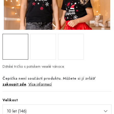
Jak nakupovat
Moje objednávka
Výměna / vrácení zboží
Hodnocení obchodu
Potisk textilu
Obchodní podmínky
GDPR + cookies
Dětské tričko s potiskem veselé vánoce.
Čepička není součástí produktu. Můžete si jí zvlášť
zakoupit zde
.
Více informací
Velikost