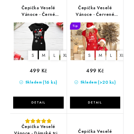
Čepička Veselé
Čepička Veselé
Vánoce - Černé
Vánoce - Červené
tričkové šaty
tričkové šaty
Tip
S
M
L
XL
2XL
S
M
L
XL
2
499 Kč
499 Kč
(16 ks)
(>20 ks)
Skladem
Skladem
Čepička Veselé
Čepička Veselé
Vánoce - Dámské triko