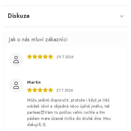
Diskuze
29.7.2026
Martin
27.7.2026
Můžu jedině doporučit, protože i když je Váš
svědek idiot a objedná něco úplně jiného, tak
partees😍Vám to pošlou velmi rychle a tím
pádem mate úžasné trička do druhé dne. Moc
dekuji💪💪