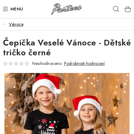
Přejít
Hleda
na
obsah
Vánoce
ROZLUČKA
Čepička Veselé Vánoce - Dětské
NAROZENINY
tričko černé
NA MÍRU
Neohodnoceno
Podrobnosti hodnocení
DÁRKY
VÁNOCE
🖤 SLEVY
KONTAKTY