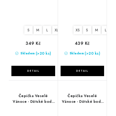
červené
červené -DLOUHÝ
RUKÁV
S
M
L
XL
2XL
XS
S
M
L
X
349 Kč
439 Kč
(>20 ks)
(>20 ks)
Skladem
Skladem
Čepička Veselé
Čepička Veselé
Vánoce - Dětské body
Vánoce - Dětské body
černé
červené