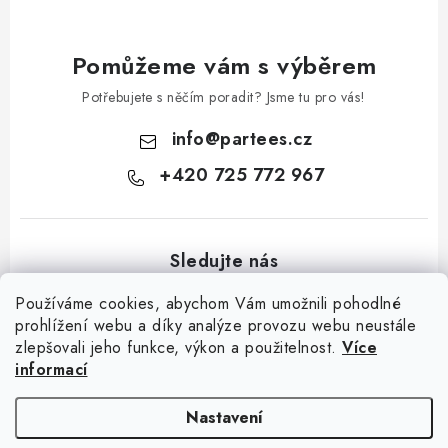
Pomůžeme vám s výběrem
Potřebujete s něčím poradit? Jsme tu pro vás!
info
@
partees.cz
+420 725 772 967
Používáme cookies, abychom Vám umožnili pohodlné
prohlížení webu a díky analýze provozu webu neustále
zlepšovali jeho funkce, výkon a použitelnost.
Více
Z
informací
á
Kontakt
Moje objednávka
Hodnocení obchodu
Jak nakupovat
p
Výměna / vrácení zboží
Obchodní podmínky
GDPR + cookies
Nastavení
a