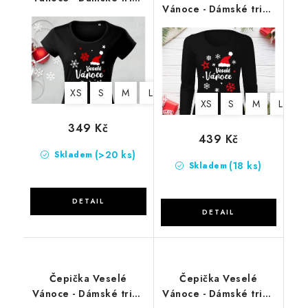
Vánoce - Dámské triko
černé
černé-DLOUHÝ RUKÁV
XS
S
M
L
XL
2XL
XS
S
M
L
X
349 Kč
439 Kč
(>20 ks)
Skladem
(18 ks)
Skladem
Čepička Veselé
Čepička Veselé
Vánoce - Dámské triko
Vánoce - Dámské triko