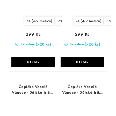
74 (4-9 měsíců)
98 (20-36 měsíců)
74 (4-9 měsíců)
62 (0-3 měsí
86 (1
299 Kč
299 Kč
(>20 ks)
(>20 ks)
Skladem
Skladem
Čepička Veselé
Čepička Veselé
Vánoce - Dětské tričko
Vánoce - Dětské triko
červené
černé dl.rukáv