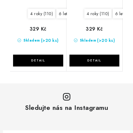
4 roky (110)
6 let (122)
8 let (134)
4 roky (110)
10 let (146)
6 let (122
329 Kč
329 Kč
(>20 ks)
(>20 ks)
Skladem
Skladem
Sledujte nás na Instagramu